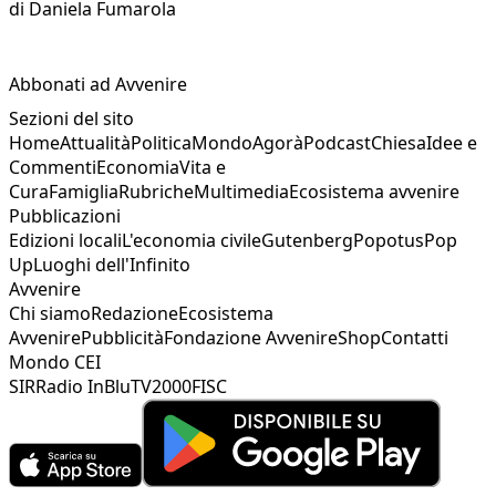
di
Daniela Fumarola
Abbonati ad Avvenire
Sezioni del sito
Home
Attualità
Politica
Mondo
Agorà
Podcast
Chiesa
Idee e
Commenti
Economia
Vita e
Cura
Famiglia
Rubriche
Multimedia
Ecosistema avvenire
Pubblicazioni
Edizioni locali
L'economia civile
Gutenberg
Popotus
Pop
Up
Luoghi dell'Infinito
Avvenire
Chi siamo
Redazione
Ecosistema
Avvenire
Pubblicità
Fondazione Avvenire
Shop
Contatti
Mondo CEI
SIR
Radio InBlu
TV2000
FISC