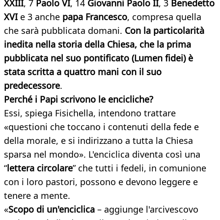
XXIII
, 7
Paolo VI
, 14
Giovanni Paolo II
, 3
Benedetto
XVI
e 3 anche
papa Francesco
, compresa quella
che sarà pubblicata domani.
Con la particolarità
inedita nella storia della Chiesa, che la prima
pubblicata nel suo pontificato (Lumen fidei) è
stata scritta a quattro mani con il suo
predecessore
.
Perché i Papi scrivono le encicliche?
Essi, spiega Fisichella, intendono trattare
«questioni che toccano i contenuti della fede e
della morale, e si indirizzano a tutta la Chiesa
sparsa nel mondo». L'enciclica diventa così una
“
lettera circolare
” che tutti i fedeli, in comunione
con i loro pastori, possono e devono leggere e
tenere a mente.
«
Scopo di un'enciclica
– aggiunge l'arcivescovo