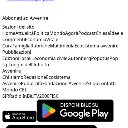
Abbonati ad Avvenire
Sezioni del sito
Home
Attualità
Politica
Mondo
Agorà
Podcast
Chiesa
Idee e
Commenti
Economia
Vita e
Cura
Famiglia
Rubriche
Multimedia
Ecosistema avvenire
Pubblicazioni
Edizioni locali
L'economia civile
Gutenberg
Popotus
Pop
Up
Luoghi dell'Infinito
Avvenire
Chi siamo
Redazione
Ecosistema
Avvenire
Pubblicità
Fondazione Avvenire
Shop
Contatti
Mondo CEI
SIR
Radio InBlu
TV2000
FISC