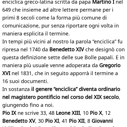
enciclica greco-latina scritta da papa
Martino I
nel
649 che insieme ad altre lettere permane per i
primi 8 secoli come la forma più comune di
comunicazione, pur senza riportare ogni volta in
maniera esplicita il termine.
In tempi più vicini al nostro la parola “enciclica” fu
ripresa nel 1740 da
Benedetto XIV
che designò con
questa definizione sette delle sue Bolle papali. E in
maniera più usuale venne adoperata da
Gregorio
XVI
nel 1831, che in seguito apporrà il termine a
16 suoi documenti.
In sostanza
il genere “enciclica” diventa ordinario
nel magistero pontificio nel corso del XIX secolo
,
giungendo fino a noi.
Pio IX
ne scrive 33, 48
Leone XIII
, 10
Pio X
, 12
Benedetto XV
, 30
Pio XI
, 41
Pio XII
, 8
Giovanni