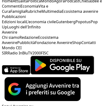
Home
Attualità
Politica
Mondo
Agorà
Podcast
Chiesa
Idee e
Commenti
Economia
Vita e
Cura
Famiglia
Rubriche
Multimedia
Ecosistema avvenire
Pubblicazioni
Edizioni locali
L'economia civile
Gutenberg
Popotus
Pop
Up
Luoghi dell'Infinito
Avvenire
Chi siamo
Redazione
Ecosistema
Avvenire
Pubblicità
Fondazione Avvenire
Shop
Contatti
Mondo CEI
SIR
Radio InBlu
TV2000
FISC