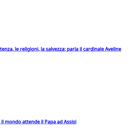
tenza, le religioni, la salvezza: parla il cardinale Aveline
 il mondo attende il Papa ad Assisi