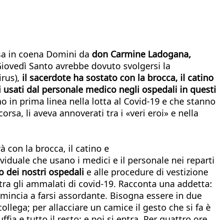
essa in coena Domini da
don Carmine Ladogana,
Giovedì Santo avrebbe dovuto svolgersi la
irus),
il sacerdote ha sostato con la brocca, il catino
i usati dal personale medico negli ospedali in questi
no in prima linea nella lotta al Covid-19 e che stanno
rsa, li aveva annoverati tra i «veri eroi» e nella
con la brocca, il catino e
ividuale che usano i medici e il personale nei reparti
no dei nostri ospedali
e alle procedure di vestizione
tra gli ammalati di covid-19. Racconta una addetta:
comincia a farsi assordante. Bisogna essere in due
ollega; per allacciare un camice il gesto che si fa è
fia e tutto il resto; e poi si entra. Per quattro ore