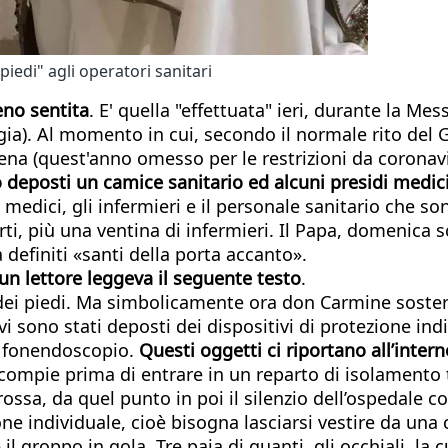
iedi" agli operatori sanitari
eno sentita
. E' quella "effettuata" ieri, durante la M
ia). Al momento in cui, secondo il normale rito del 
cena (quest'anno omesso per le restrizioni da coronav
 deposti un camice sanitario ed alcuni presidi medic
i medici, gli infermieri e il personale sanitario che so
i, più una ventina di infermieri. Il Papa, domenica sco
 definiti «santi della porta accanto».
un lettore leggeva il seguente testo
.
ei piedi. Ma simbolicamente ora don Carmine sosterà 
vi sono stati deposti dei dispositivi di protezione ind
n fonendoscopio.
Questi oggetti ci riportano all’inter
ompie prima di entrare in un reparto di isolamento 
rossa, da quel punto in poi il silenzio dell’ospedale 
ne individuale, cioè bisogna lasciarsi vestire da una c
groppo in gola. Tre paia di guanti, gli occhiali, la cuf