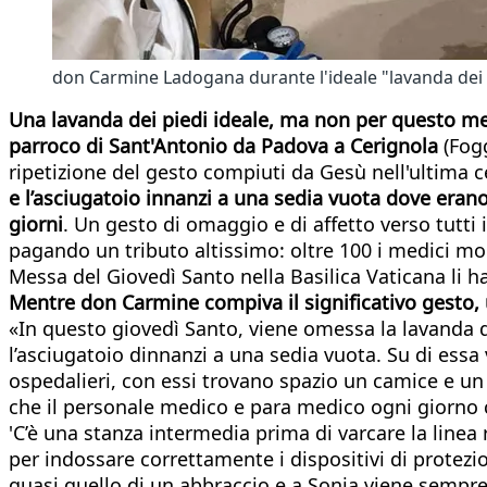
don Carmine Ladogana durante l'ideale "lavanda dei p
Una lavanda dei piedi ideale, ma non per questo m
parroco di Sant'Antonio da Padova a Cerignola
(Fogg
ripetizione del gesto compiuti da Gesù nell'ultima 
e l’asciugatoio innanzi a una sedia vuota dove erano
giorni
. Un gesto di omaggio e di affetto verso tutti 
pagando un tributo altissimo: oltre 100 i medici mort
Messa del Giovedì Santo nella Basilica Vaticana li ha
Mentre don Carmine compiva il significativo gesto, 
«In questo giovedì Santo, viene omessa la lavanda d
l’asciugatoio dinnanzi a una sedia vuota. Su di essa 
ospedalieri, con essi trovano spazio un camice e u
che il personale medico e para medico ogni giorno c
'C’è una stanza intermedia prima di varcare la linea 
per indossare correttamente i dispositivi di protezio
quasi quello di un abbraccio e a Sonia viene sempre il 