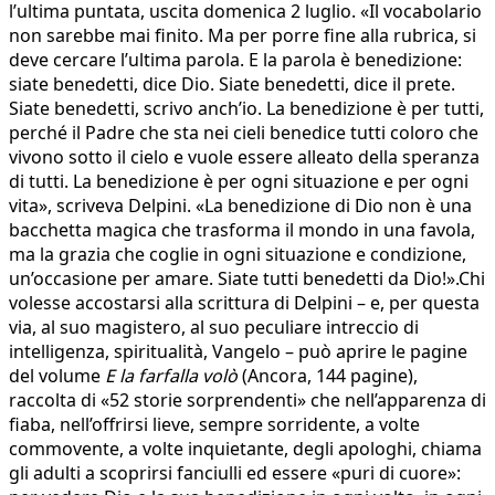
l’ultima puntata, uscita domenica 2 luglio. «Il vocabolario
non sarebbe mai finito. Ma per porre fine alla rubrica, si
deve cercare l’ultima parola. E la parola è benedizione:
siate benedetti, dice Dio. Siate benedetti, dice il prete.
Siate benedetti, scrivo anch’io. La benedizione è per tutti,
perché il Padre che sta nei cieli benedice tutti coloro che
vivono sotto il cielo e vuole essere alleato della speranza
di tutti. La benedizione è per ogni situazione e per ogni
vita», scriveva Delpini. «La benedizione di Dio non è una
bacchetta magica che trasforma il mondo in una favola,
ma la grazia che coglie in ogni situazione e condizione,
un’occasione per amare. Siate tutti benedetti da Dio!».Chi
volesse accostarsi alla scrittura di Delpini – e, per questa
via, al suo magistero, al suo peculiare intreccio di
intelligenza, spiritualità, Vangelo – può aprire le pagine
del volume
E la farfalla volò
(Ancora, 144 pagine),
raccolta di «52 storie sorprendenti» che nell’apparenza di
fiaba, nell’offrirsi lieve, sempre sorridente, a volte
commovente, a volte inquietante, degli apologhi, chiama
gli adulti a scoprirsi fanciulli ed essere «puri di cuore»: