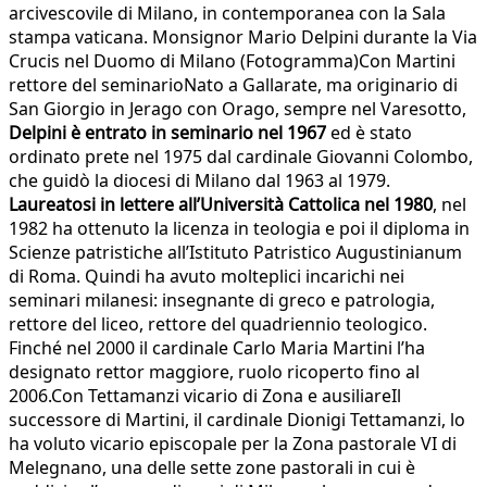
arcivescovile di Milano, in contemporanea con la Sala
stampa vaticana. Monsignor Mario Delpini durante la Via
Crucis nel Duomo di Milano (Fotogramma)Con Martini
rettore del seminarioNato a Gallarate, ma originario di
San Giorgio in Jerago con Orago, sempre nel Varesotto,
Delpini è entrato in seminario nel 1967
ed è stato
ordinato prete nel 1975 dal cardinale Giovanni Colombo,
che guidò la diocesi di Milano dal 1963 al 1979.
Laureatosi in lettere all’Università Cattolica nel 1980
, nel
1982 ha ottenuto la licenza in teologia e poi il diploma in
Scienze patristiche all’Istituto Patristico Augustinianum
di Roma. Quindi ha avuto molteplici incarichi nei
seminari milanesi: insegnante di greco e patrologia,
rettore del liceo, rettore del quadriennio teologico.
Finché nel 2000 il cardinale Carlo Maria Martini l’ha
designato rettor maggiore, ruolo ricoperto fino al
2006.Con Tettamanzi vicario di Zona e ausiliareIl
successore di Martini, il cardinale Dionigi Tettamanzi, lo
ha voluto vicario episcopale per la Zona pastorale VI di
Melegnano, una delle sette zone pastorali in cui è