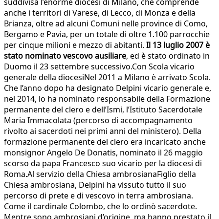
suddivisa l’enorme diocesi di Milano, che comprende
anche i territori di Varese, di Lecco, di Monza e della
Brianza, oltre ad alcuni Comuni nelle province di Como,
Bergamo e Pavia, per un totale di oltre 1.100 parrocchie
per cinque milioni e mezzo di abitanti.
Il 13 luglio 2007 è
stato nominato vescovo ausiliare
, ed è stato ordinato in
Duomo il 23 settembre successivo.Con Scola vicario
generale della diocesiNel 2011 a Milano è arrivato Scola.
Che l’anno dopo ha designato Delpini vicario generale e,
nel 2014, lo ha nominato responsabile della Formazione
permanente del clero e dell’Ismi, l’Istituto Sacerdotale
Maria Immacolata (percorso di accompagnamento
rivolto ai sacerdoti nei primi anni del ministero). Della
formazione permanente del clero era incaricato anche
monsignor Angelo De Donatis, nominato il 26 maggio
scorso da papa Francesco suo vicario per la diocesi di
Roma.Al servizio della Chiesa ambrosianaFiglio della
Chiesa ambrosiana, Delpini ha vissuto tutto il suo
percorso di prete e di vescovo in terra ambrosiana.
Come il cardinale Colombo, che lo ordinò sacerdote.
Mentre sono ambrosiani d’origine, ma hanno prestato il