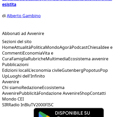
esistita
di
Alberto Gambino
Abbonati ad Avvenire
Sezioni del sito
Home
Attualità
Politica
Mondo
Agorà
Podcast
Chiesa
Idee e
Commenti
Economia
Vita e
Cura
Famiglia
Rubriche
Multimedia
Ecosistema avvenire
Pubblicazioni
Edizioni locali
L'economia civile
Gutenberg
Popotus
Pop
Up
Luoghi dell'Infinito
Avvenire
Chi siamo
Redazione
Ecosistema
Avvenire
Pubblicità
Fondazione Avvenire
Shop
Contatti
Mondo CEI
SIR
Radio InBlu
TV2000
FISC