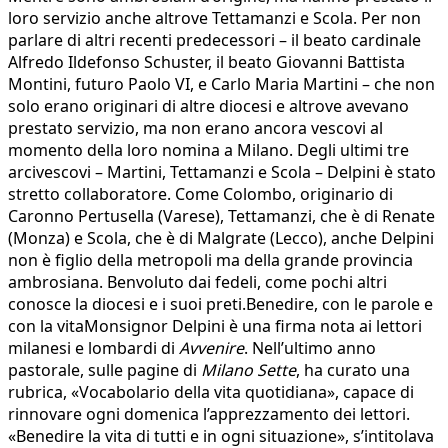
loro servizio anche altrove Tettamanzi e Scola. Per non
parlare di altri recenti predecessori – il beato cardinale
Alfredo Ildefonso Schuster, il beato Giovanni Battista
Montini, futuro Paolo VI, e Carlo Maria Martini – che non
solo erano originari di altre diocesi e altrove avevano
prestato servizio, ma non erano ancora vescovi al
momento della loro nomina a Milano. Degli ultimi tre
arcivescovi – Martini, Tettamanzi e Scola – Delpini è stato
stretto collaboratore. Come Colombo, originario di
Caronno Pertusella (Varese), Tettamanzi, che è di Renate
(Monza) e Scola, che è di Malgrate (Lecco), anche Delpini
non è figlio della metropoli ma della grande provincia
ambrosiana. Benvoluto dai fedeli, come pochi altri
conosce la diocesi e i suoi preti.Benedire, con le parole e
con la vitaMonsignor Delpini è una firma nota ai lettori
milanesi e lombardi di
Avvenire
. Nell’ultimo anno
pastorale, sulle pagine di
Milano Sette
, ha curato una
rubrica, «Vocabolario della vita quotidiana», capace di
rinnovare ogni domenica l’apprezzamento dei lettori.
«Benedire la vita di tutti e in ogni situazione», s’intitolava