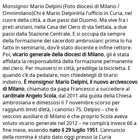
Monsignor Mario Delpini (Foto diocesi di Milano /
Omnimilano)Chi è Mario DelpiniHa l’ufficio in Curia, nel
cuore della città, a due passi dal Duomo. Ma vive fra i
preti anziani, nella Casa del Clero di via Settala, a due
passi dalla Stazione Centrale. E si occupa da sempre
della formazione dei sacerdoti ambrosiani: prima lo ha
fatto in seminario, dov’è stato docente e infine rettore.
Poi,
vicario generale della diocesi di Milano
, gli è stata
affidata la responsabilità della formazione permanente
del clero. Per muoversi in città, predilige la bicicletta. E
quando c’è da pedalare, non chiedetegli di tirarsi
indietro.
È monsignor Mario Delpini, il nuovo arcivescovo
di Milano
, chiamato da papa Francesco a succedere al
cardinale Angelo Scola
, dal 2011 alla guida della Chiesa
ambrosiana e dimessosi il 7 novembre scorso per
raggiunti limiti d’età, i canonici 75. Delpini – che è
vescovo ausiliare di Milano e che proprio Scola aveva
voluto vicario generale nel 2012 – ne compirà invece 66 a
fine mese, essendo
nato il 29 luglio 1951
. L’annuncio
della nomina è stato dato oggi presso la Curia