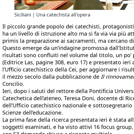
Siciliani | Una catechista all'opera
Il piccolo grande popolo dei catechisti, protagonist
ha un livello di istruzione alto ma si fa via via più
primis la preparazione ai sacramenti, ma cercano d
Questo emerge da un’indagine promossa dall’Istituto 
risultati sono confluiti nel volume dal titolo, un po’ 
(Editrice Las, pagine 308, euro 17) e presentato ier
l’Ufficio catechistico della Cei, per aggiornare i risu
il mezzo secolo dalla pubblicazione de
Il rinnovame
Concilio.
Ieri, dopo i saluti del rettore della Pontificia Univ
Catechetica dell’ateneo, Teresa Doni, docente di Ric
dell’Ufficio catechistico nazionale e sottosegretari
Scienze dell’educazione.
La prima fase della ricerca presentata ieri è stata a
soggetti esaminati, e ha visto attivi 16 focus group, 
con 53 domande chiuse a risposta multipla.