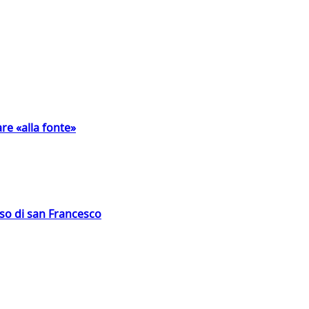
are «alla fonte»
oso di san Francesco