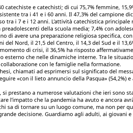
0 catechiste e catechisti; di cui 75,7% femmine, 15,9
onsistente tra i 41 e i 60 anni. Il 47,3% del campione di
tra i 7 e i 12 anni. L’attività catechistica principal
on preadolescenti della scuola media; 7,4% con adoles
o di avere una preparazione religiosa specifica, con s
i del Nord, il 21,5 del Centro, il 14,3 del Sud e il 13,6
omento di crisi, il 36,5% ha risposto affermativament
o esterno che nelle dinamiche interne. Tra le situazi
a collaborazione con le famiglie nella formazione.
esi, chiamati ad esprimersi sul significato del messag
eguire «con il lieto annuncio della Pasqua» (54,2%) e 
é, si prestano a numerose valutazioni che ieri sono sta
utare l’impatto che la pandemia ha avuto e ancora avrà
i chi sa di tornare su un luogo comune, ma non per qu
n grande decisione. Guardiamo agli adulti, ai giovani e