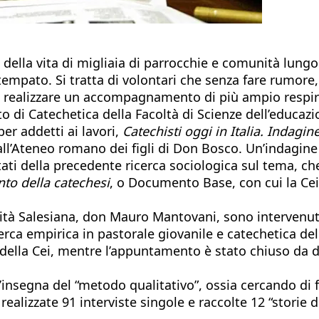
i della vita di migliaia di parrocchie e comunità lung
 attempato. Si tratta di volontari che senza fare rumo
i realizzare un accompagnamento di più ampio respir
di Catechetica della Facoltà di Scienze dell’educazion
per addetti ai lavori,
Catechisti oggi in Italia. Inda
i all’Ateneo romano dei figli di Don Bosco. Un’indagin
ltati della precedente ricerca sociologica sul tema, che
nto della catechesi
, o Documento Base, con cui la Cei 
ersità Salesiana, don Mauro Mantovani, sono intervenut
erca empirica in pastorale giovanile e catechetica del
o della Cei, mentre l’appuntamento è stato chiuso da 
ll’insegna del “metodo qualitativo”, ossia cercando di
realizzate 91 interviste singole e raccolte 12 “storie 