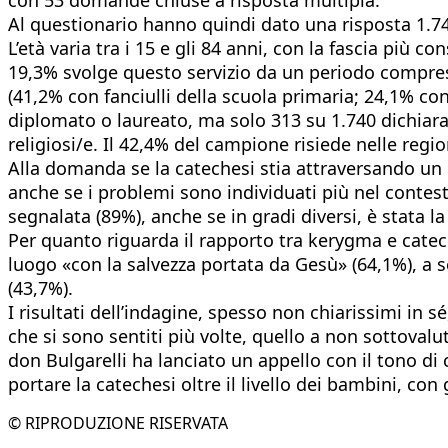
Al questionario hanno quindi dato una risposta 1.74
L’età varia tra i 15 e gli 84 anni, con la fascia più c
19,3% svolge questo servizio da un periodo compreso 
(41,2% con fanciulli della scuola primaria; 24,1% c
diplomato o laureato, ma solo 313 su 1.740 dichiaran
religiosi/e. Il 42,4% del campione risiede nelle region
Alla domanda se la catechesi stia attraversando un m
anche se i problemi sono individuati più nel contest
segnalata (89%), anche se in gradi diversi, è stata l
Per quanto riguarda il rapporto tra kerygma e catech
luogo «con la salvezza portata da Gesù» (64,1%), a s
(43,7%).
I risultati dell’indagine, spesso non chiarissimi in s
che si sono sentiti più volte, quello a non sottoval
don Bulgarelli ha lanciato un appello con il tono d
portare la catechesi oltre il livello dei bambini, co
© RIPRODUZIONE RISERVATA