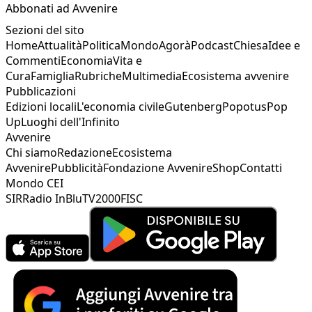
Abbonati ad Avvenire
Sezioni del sito
Home
Attualità
Politica
Mondo
Agorà
Podcast
Chiesa
Idee e
Commenti
Economia
Vita e
Cura
Famiglia
Rubriche
Multimedia
Ecosistema avvenire
Pubblicazioni
Edizioni locali
L'economia civile
Gutenberg
Popotus
Pop
Up
Luoghi dell'Infinito
Avvenire
Chi siamo
Redazione
Ecosistema
Avvenire
Pubblicità
Fondazione Avvenire
Shop
Contatti
Mondo CEI
SIR
Radio InBlu
TV2000
FISC