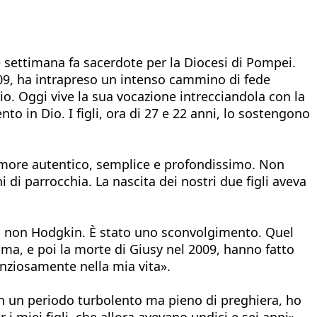
e settimana fa sacerdote per la Diocesi di Pompei.
009, ha intrapreso un intenso cammino di fede
io. Oggi vive la sua vocazione intrecciandola con la
 in Dio. I figli, ora di 27 e 22 anni, lo sostengono
 amore autentico, semplice e profondissimo. Non
di parrocchia. La nascita dei nostri due figli aveva
oma non Hodgkin. È stato uno sconvolgimento. Quel
ima, e poi la morte di Giusy nel 2009, hanno fatto
enziosamente nella mia vita».
In un periodo turbolento ma pieno di preghiera, ho
 miei figli, che allora avevano undici e sei anni».