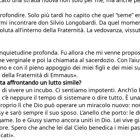
ofondire. Solo più tardi ho capito che quel “seme” e
i a farmi incontrare don Silvio Longobardi. Da quel mo
oluta all’interno della Fraternità. La vedovanza, viss
nquietudine profonda. Fu allora che mi venne propos
one verginale e poi la chiamata al sacerdozio. Con l’
no e con il pieno appoggio dei miei figli e dei miei s
a della Fraternità di Emmaus».
ta affrontando un lutto simile?
di vivere un incubo. Ci sentiamo impotenti. Anch’io 
c’è neppure il tempo di sistemare o dire tutto. È una 
oprio lì che Dio può operare un miracolo nuovo: non 
y e sarò sempre il suo sposo. L’anello che porto: le du
ame. Io e Giusy siamo ancora uniti in Dio. Lei vive già
re. Spero che anche lei dal Cielo benedica i miei pas
cati».