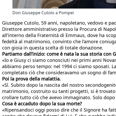
Don Giuseppe Cutolo a Pompei
Giuseppe Cutolo, 59 anni, napoletano, vedovo e padr
Direttore amministrativo presso la Procura di Napo
all’interno della Fraternità di Emmaus, dove ha scop
fedeltà al matrimonio, convinto che l’amore coniuga
con gioia in questa scelta di totale donazione.
Partiamo dall’inizio: come è nata la sua storia con 
«Io e Giusy ci siamo conosciuti nei primi anni Nov
abbiamo perso tempo: nel 1994 ci siamo sposati. La n
completato ciò che consideravamo un sogno di fami
Poi la prova della malattia.
«Sì. Subito dopo la nascita del nostro secondogenit
matrimonio, costruito su tanti progetti, si è trova
crollare tutto ciò che avevo immaginato. Solo dopo 
Cosa è accaduto dopo la sua morte?
«Ripensandoci oggi posso dire che il Signore ha fat
capito che dovevo fidarmi di Lui. E che avrebbe indi