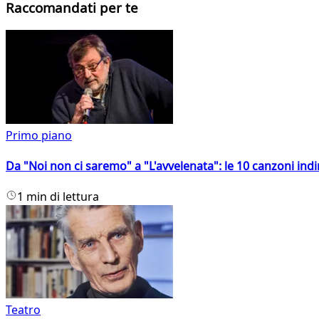
Raccomandati per te
Primo piano
Da "Noi non ci saremo" a "L'avvelenata": le 10 canzoni indi
1 min di lettura
Teatro