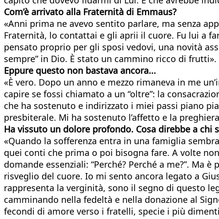
Com’è arrivato alla Fraternità di Emmaus?
«Anni prima ne avevo sentito parlare, ma senza appr
Fraternità, lo contattai e gli aprii il cuore. Fu lu
pensato proprio per gli sposi vedovi, una novità ass
sempre” in Dio. È stato un cammino ricco di frutti».
Eppure questo non bastava ancora...
«È vero. Dopo un anno e mezzo rimaneva in me un’i
capire se fossi chiamato a un “oltre”: la consacrazi
che ha sostenuto e indirizzato i miei passi piano pia
presbiterale. Mi ha sostenuto l’affetto e la preghier
Ha vissuto un dolore profondo. Cosa direbbe a chi s
«Quando la sofferenza entra in una famiglia sembra 
quei conti che prima o poi bisogna fare. A volte non 
domande essenziali: “Perché? Perché a me?”. Ma è pr
risveglio del cuore. Io mi sento ancora legato a Gius
rappresenta la verginità, sono il segno di questo leg
camminando nella fedeltà e nella donazione al Signo
fecondi di amore verso i fratelli, specie i più dimenti