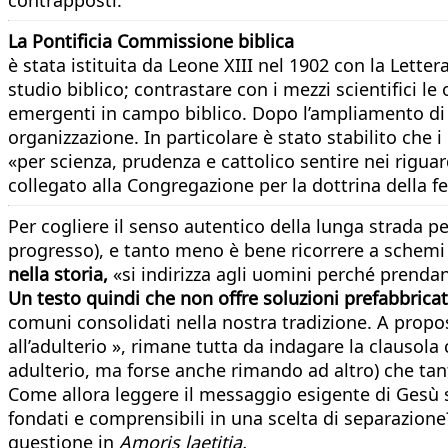
La Pontificia Commissione biblica
è stata istituita da Leone XIII nel 1902 con la Lettera
studio biblico; contrastare con i mezzi scientifici le
emergenti in campo biblico. Dopo l’ampliamento di c
organizzazione. In particolare è stato stabilito che 
«per scienza, prudenza e cattolico sentire nei rigua
collegato alla Congregazione per la dottrina della fed
Per cogliere il senso autentico della lunga strada 
progresso), e tanto meno è bene ricorrere a schemi d
nella storia,
«si indirizza agli uomini perché prendan
Un testo quindi che non offre soluzioni prefabbric
comuni consolidati nella nostra tradizione. A propos
all’adulterio », rimane tutta da indagare la clausol
adulterio, ma forse anche rimando ad altro) che tan
Come allora leggere il messaggio esigente di Gesù su
fondati e comprensibili in una scelta di separazione?
questione in
Amoris laetitia.