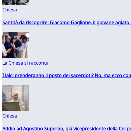
Chiesa
Santità da riscoprire: Giacomo Gaglione, il giovane agiato
La Chiesa si racconta
I laici prenderanno il posto dei sacerdoti? No, ma ecco co
Chiesa
Addio ad Agostino Superbo, già vicepresidente della Cei pe