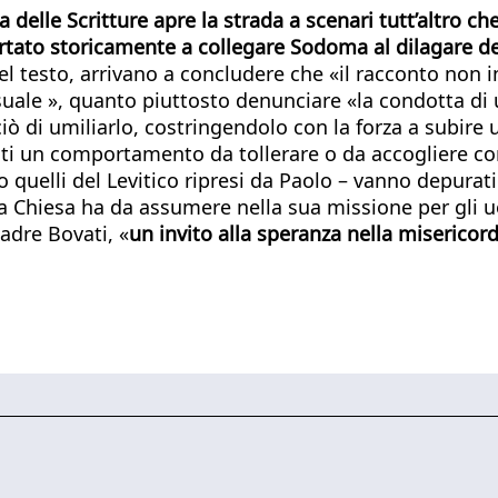
a delle Scritture apre la strada a scenari tutt’altro ch
rtato storicamente a collegare Sodoma al dilagare dei
a del testo, arrivano a concludere che «il racconto non
le », quanto piuttosto denunciare «la condotta di u
rciò di umiliarlo, costringendolo con la forza a subi
nti un comportamento da tollerare o da accogliere co
 quelli del Levitico ripresi da Paolo – vanno depurati
la Chiesa ha da assumere nella sua missione per gli u
adre Bovati, «
un invito alla speranza nella misericor