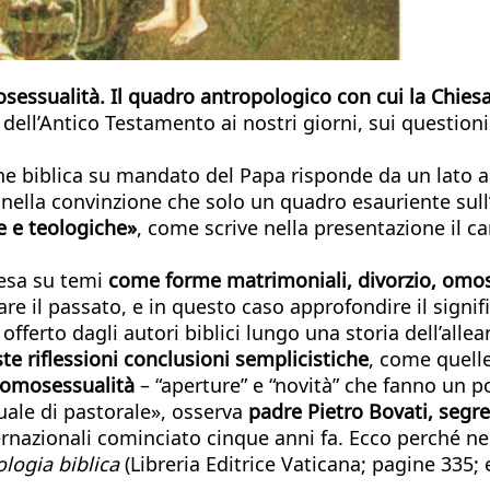
osessualità. Il quadro antropologico con cui la Chies
i dell’Antico Testamento ai nostri giorni, sui questioni
 biblica su mandato del Papa risponde da un lato a so
, nella convinzione che solo un quadro esauriente sull
he e teologiche»
, come scrive nella presentazione il ca
iesa su temi
come forme matrimoniali, divorzio, omoses
re il passato, e in questo caso approfondire il signifi
 offerto dagli autori biblici lungo una storia dell’all
te riflessioni conclusioni semplicistiche
, come quelle
e omosessualità
– “aperture” e “novità” che fanno un po
uale di pastorale», osserva
padre Pietro Bovati, segre
ternazionali cominciato cinque anni fa. Ecco perché nel
ologia biblica
(Libreria Editrice Vaticana; pagine 335;