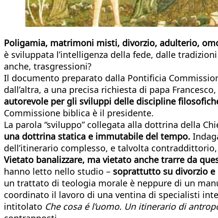
Poligamia, matrimoni misti, divorzio, adulterio, om
è sviluppata l’intelligenza della fede, dalle tradizion
anche, trasgressioni?
Il documento preparato dalla Pontificia Commissione
dall’altra, a una precisa richiesta di papa Francesco
autorevole per gli sviluppi delle discipline filosofic
Commissione biblica è il presidente.
La parola “sviluppo” collegata alla dottrina della Ch
una dottrina statica e immutabile del tempo.
Indaga
dell’itinerario complesso, e talvolta contraddittorio,
Vietato banalizzare, ma vietato anche trarre da ques
hanno letto nello studio –
soprattutto su divorzio 
un trattato di teologia morale è neppure di un man
coordinato il lavoro di una ventina di specialisti in
intitolato
Che cosa é l’uomo. Un itinerario di antrop
contrapposti.