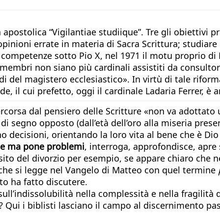
 apostolica “Vigilantiae studiique”. Tre gli obiettivi p
 opinioni errate in materia di Sacra Scrittura; studiar
ompetenze sotto Pio X, nel 1971 il motu proprio di 
i membri non siano più cardinali assistiti da consulto
rdi del magistero ecclesiastico». In virtù di tale rif
e, il cui prefetto, oggi il cardinale Ladaria Ferrer, 
percorsa dal pensiero delle Scritture «non va adotta
i segno opposto (dall’età dell’oro alla miseria prese
o decisioni, orientando la loro vita al bene che è Dio
ate ma pone problemi
, interroga, approfondisce, apr
ito del divorzio per esempio, se appare chiaro che ne
a che si legge nel Vangelo di Matteo con quel termine
to ha fatto discutere.
ll’indissolubilità nella complessità e nella fragilità
 Qui i biblisti lasciano il campo al discernimento past