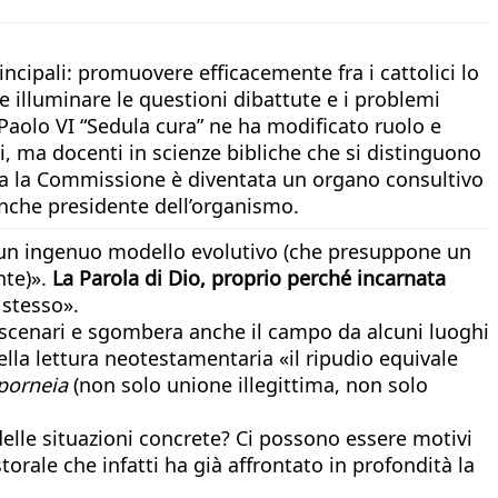
rincipali: promuovere efficacemente fra i cattolici lo
e e illuminare le questioni dibattute e i problemi
Paolo VI “Sedula cura” ne ha modificato ruolo e
ri, ma docenti in scienze bibliche che si distinguono
orma la Commissione è diventata un organo consultivo
è anche presidente dell’organismo.
to un ingenuo modello evolutivo (che presuppone un
nte)».
La Parola di Dio, proprio perché incarnata
 stesso».
e scenari e sgombera anche il campo da alcuni luoghi
lla lettura neotestamentaria «il ripudio equivale
porneia
(non solo unione illegittima, non solo
 delle situazioni concrete? Ci possono essere motivi
orale che infatti ha già affrontato in profondità la