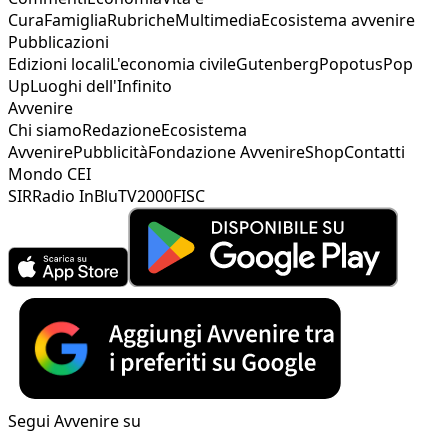
Cura
Famiglia
Rubriche
Multimedia
Ecosistema avvenire
Pubblicazioni
Edizioni locali
L'economia civile
Gutenberg
Popotus
Pop
Up
Luoghi dell'Infinito
Avvenire
Chi siamo
Redazione
Ecosistema
Avvenire
Pubblicità
Fondazione Avvenire
Shop
Contatti
Mondo CEI
SIR
Radio InBlu
TV2000
FISC
Segui Avvenire su