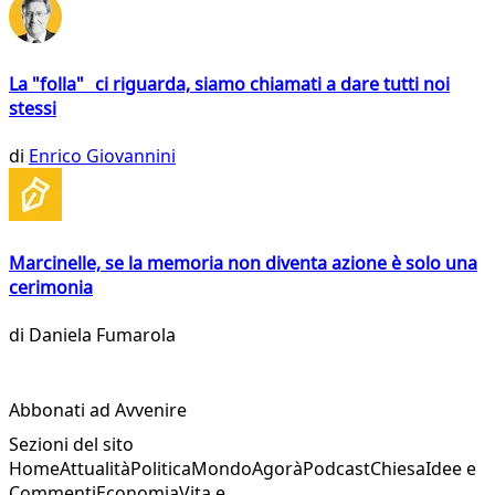
La "folla" ci riguarda, siamo chiamati a dare tutti noi
stessi
di
Enrico Giovannini
Marcinelle, se la memoria non diventa azione è solo una
cerimonia
di
Daniela Fumarola
Abbonati ad Avvenire
Sezioni del sito
Home
Attualità
Politica
Mondo
Agorà
Podcast
Chiesa
Idee e
Commenti
Economia
Vita e