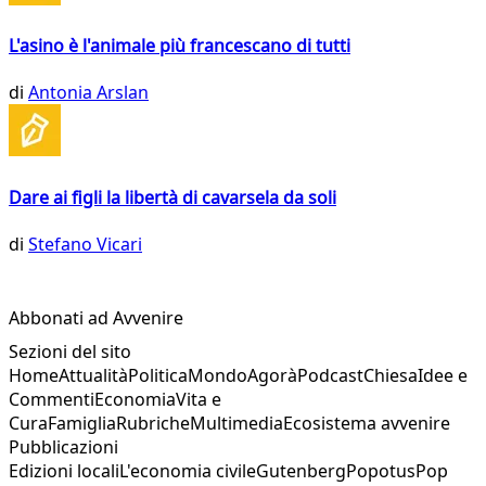
L'asino è l'animale più francescano di tutti
di
Antonia Arslan
Dare ai figli la libertà di cavarsela da soli
di
Stefano Vicari
Abbonati ad Avvenire
Sezioni del sito
Home
Attualità
Politica
Mondo
Agorà
Podcast
Chiesa
Idee e
Commenti
Economia
Vita e
Cura
Famiglia
Rubriche
Multimedia
Ecosistema avvenire
Pubblicazioni
Edizioni locali
L'economia civile
Gutenberg
Popotus
Pop