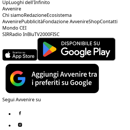
Up
Luoghi dell'Infinito
Avvenire
Chi siamo
Redazione
Ecosistema
Avvenire
Pubblicità
Fondazione Avvenire
Shop
Contatti
Mondo CEI
SIR
Radio InBlu
TV2000
FISC
Segui Avvenire su