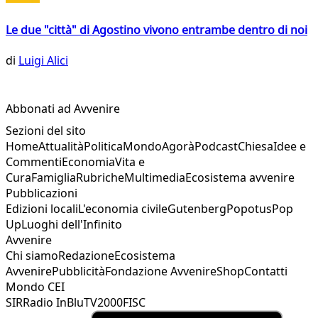
Le due "città" di Agostino vivono entrambe dentro di noi
di
Luigi Alici
Abbonati ad Avvenire
Sezioni del sito
Home
Attualità
Politica
Mondo
Agorà
Podcast
Chiesa
Idee e
Commenti
Economia
Vita e
Cura
Famiglia
Rubriche
Multimedia
Ecosistema avvenire
Pubblicazioni
Edizioni locali
L'economia civile
Gutenberg
Popotus
Pop
Up
Luoghi dell'Infinito
Avvenire
Chi siamo
Redazione
Ecosistema
Avvenire
Pubblicità
Fondazione Avvenire
Shop
Contatti
Mondo CEI
SIR
Radio InBlu
TV2000
FISC