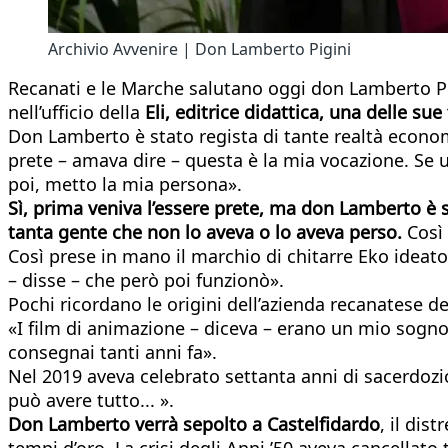
Archivio Avvenire | Don Lamberto Pigini
Recanati e le Marche salutano oggi don Lamberto Pi
nell’ufficio della
Eli, editrice didattica, una delle su
Don Lamberto è stato regista di tante realtà econo
prete – amava dire – questa è la mia vocazione. Se u
poi, metto la mia persona».
Sì, prima veniva l’essere prete, ma don Lamberto è s
tanta gente che non lo aveva o lo aveva perso.
Così
Così prese in mano il marchio di chitarre Eko ideato
– disse – che però poi funzionò».
Pochi ricordano le origini dell’azienda recanatese de
«I film di animazione – diceva – erano un mio sogno.
consegnai tanti anni fa».
Nel 2019 aveva celebrato settanta anni di sacerdozio
può avere tutto... ».
Don Lamberto verrà sepolto a Castelfidardo
, il dis
tempi d’oro. La crisi degli Anni ’50 aveva cancellato