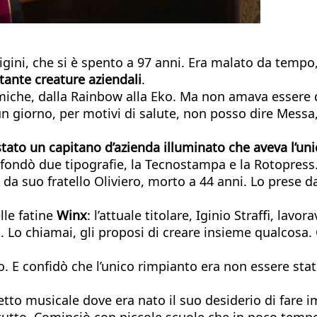
gini, che si è spento a 97 anni. Era malato da temp
e tante creature aziendali
.
miche, dalla Rainbow alla Eko. Ma non amava essere 
n giorno, per motivi di salute, non posso dire Messa,
tato un capitano d’azienda illuminato che aveva l’uni
 fondò due tipografie, la Tecnostampa e la Rotopress
 da suo fratello Oliviero, morto a 44 anni. Lo prese d
lle fatine
Winx
: l’attuale titolare, Iginio Straffi, la
 Lo chiamai, gli proposi di creare insieme qualcosa. 
. E confidò che l’unico rimpianto era non essere stat
tretto musicale dove era nato il suo desiderio di fare 
 tutto. Cominciò con piccole scuole che in poco tempo 