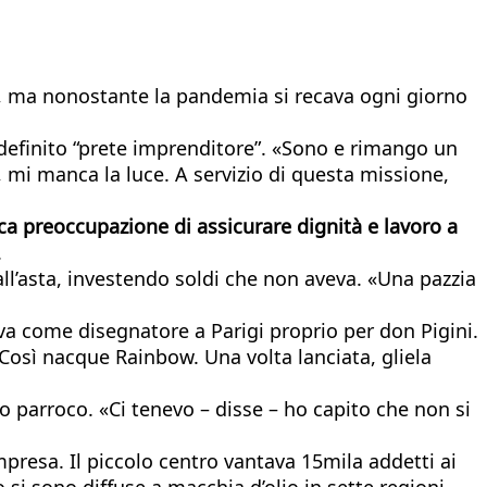
o, ma nonostante la pandemia si recava ogni giorno
definito “prete imprenditore”. «Sono e rimango un
 mi manca la luce. A servizio di questa missione,
ca preoccupazione di assicurare dignità e lavoro a
.
all’asta, investendo soldi che non aveva. «Una pazzia
vorava come disegnatore a Parigi proprio per don Pigini.
Così nacque Rainbow. Una volta lanciata, gliela
o parroco. «Ci tenevo – disse – ho capito che non si
impresa. Il piccolo centro vantava 15mila addetti ai
si sono diffuse a macchia d’olio in sette regioni,