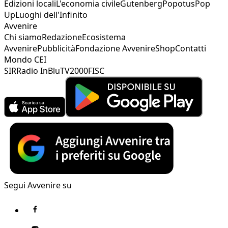
Edizioni locali
L'economia civile
Gutenberg
Popotus
Pop
Up
Luoghi dell'Infinito
Avvenire
Chi siamo
Redazione
Ecosistema
Avvenire
Pubblicità
Fondazione Avvenire
Shop
Contatti
Mondo CEI
SIR
Radio InBlu
TV2000
FISC
Segui Avvenire su