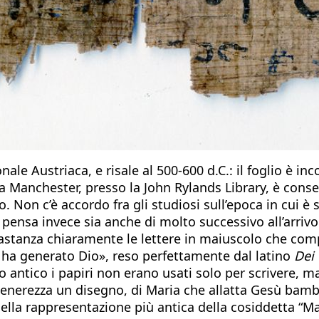
nale Austriaca, e risale al 500-600 d.C.: il foglio è in
 a Manchester, presso la John Rylands Library, è conse
 Non c’è accordo fra gli studiosi sull’epoca in cui è st
 pensa invece sia anche di molto successivo all’arrivo 
bastanza chiaramente le lettere in maiuscolo che co
che ha generato Dio», reso perfettamente dal latino
Dei
antico i papiri non erano usati solo per scrivere, m
enerezza un disegno, di Maria che allatta Gesù bambi
e della rappresentazione più antica della cosiddetta 