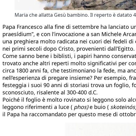
Maria che allatta Gesù bambino. Il reperto è datato 
Papa Francesco alla fine di settembre ha lanciato un 
praesídium”, e con l’invocazione a san Michele Arcang
una preghiera molto radicata nei cuori dei fedeli di
nei primi secoli dopo Cristo, provenienti dall’Egitto.
Come sanno bene i biblisti, i papiri hanno conservat
trovato anche altri reperti molto significativi per 
circa 1800 anni fa, che testimoniano la fede, ma anch
nell’esperienza di pregare insieme? Per esempio, fra i
festeggia i suoi 90 anni di storiasi trova un foglio, 
sconosciuto, risalente al 300-400 d.C.
Poiché il foglio è molto rovinato si leggono solo alcun
leggono riferimenti a luce (
phos)
e buio (
skoteinós)
il Papa ha raccomandato per questo mese di ottobre, 