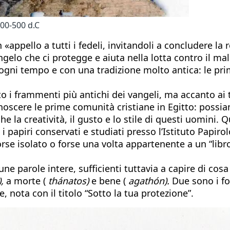
400-500 d.C
«appello a tutti i fedeli, invitandoli a concludere la
elo che ci protegge e aiuta nella lotta contro il male»
 ogni tempo e con una tradizione molto antica: le prim
o i frammenti più antichi dei vangeli, ma accanto ai t
conoscere le prime comunità cristiane in Egitto: poss
e la creatività, il gusto e lo stile di questi uomini.
 papiri conservati e studiati presso l’Istituto Papirol
forse isolato o forse una volta appartenente a un “libr
e parole intere, sufficienti tuttavia a capire di cosa s
,
a morte (
thánatos)
e bene (
agathón).
Due sono i fog
nota con il titolo “Sotto la tua protezione”.