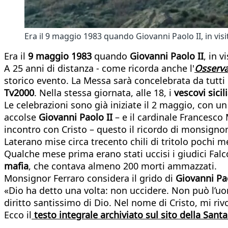
Era il 9 maggio 1983 quando Giovanni Paolo II, in visit
Era il
9 maggio 1983
quando
Giovanni Paolo II
, in v
A 25 anni di distanza - come ricorda anche l'
Osserv
storico evento. La Messa sarà concelebrata da tutti
Tv2000
. Nella stessa giornata, alle 18, i
vescovi sicil
Le celebrazioni sono già iniziate il 2 maggio, con u
accolse
Giovanni Paolo II
– e il cardinale Francesco
incontro con Cristo – questo il ricordo di monsignor 
Laterano mise circa trecento chili di tritolo pochi m
Qualche mese prima erano stati uccisi i giudici Fal
mafia
, che contava almeno 200 morti ammazzati.
Monsignor Ferraro considera il grido di
Giovanni Pao
«Dio ha detto una volta: non uccidere. Non può l’
diritto santissimo di Dio. Nel nome di Cristo, mi riv
Ecco il
testo integrale archiviato sul sito della Sant