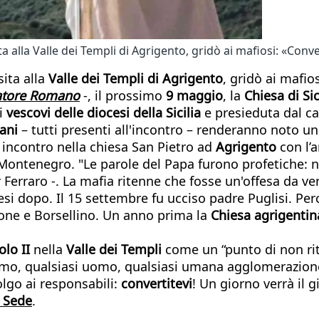
a alla Valle dei Templi di Agrigento, gridò ai mafiosi: «Conve
isita alla
Valle dei Templi di Agrigento
, gridò ai mafios
atore Romano
-, il prossimo
9 maggio
, la
Chiesa di Sic
 i
vescovi delle diocesi della Sicilia
e presieduta dal c
iani
– tutti presenti all'incontro – renderanno noto 
n incontro nella chiesa San Pietro ad
Agrigento
con l’
 Montenegro. "Le parole del Papa furono profetiche: no
Ferraro -. La mafia ritenne che fosse un'offesa da ven
esi dopo. Il 15 settembre fu ucciso padre Puglisi. Per
cone e Borsellino. Un anno prima la
Chiesa agrigentin
lo II
nella
Valle dei Templi
come un “punto di non rit
uomo, qualsiasi uomo, qualsiasi umana agglomerazio
olgo ai responsabili:
convertitevi
! Un giorno verrà il g
a Sede
.