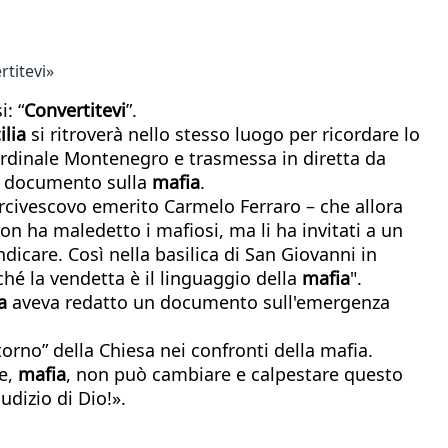
rtitevi»
i: “
Convertitevi
”.
ilia
si ritroverà nello stesso luogo per ricordare lo
ardinale Montenegro e trasmessa in diretta da
un documento sulla
mafia
.
arcivescovo emerito Carmelo Ferraro – che allora
n ha maledetto i mafiosi, ma li ha invitati a un
dicare. Così nella basilica di San Giovanni in
ché la vendetta è il linguaggio della
mafia
".
a
aveva redatto un documento sull'emergenza
orno” della Chiesa nei confronti della mafia.
ne,
mafia
, non può cambiare e calpestare questo
iudizio di Dio!».