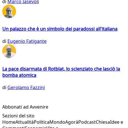
di
Marco Iasevoli
Un palazzo che è un simbolo dei paradossi all'italiana
di
Eugenio Fatigante
La pace disarmata di Rotblat, lo scienziato che lasciò la
bomba atomica
di
Gerolamo Fazzini
Abbonati ad Avvenire
Sezioni del sito
Home
Attualità
Politica
Mondo
Agorà
Podcast
Chiesa
Idee e