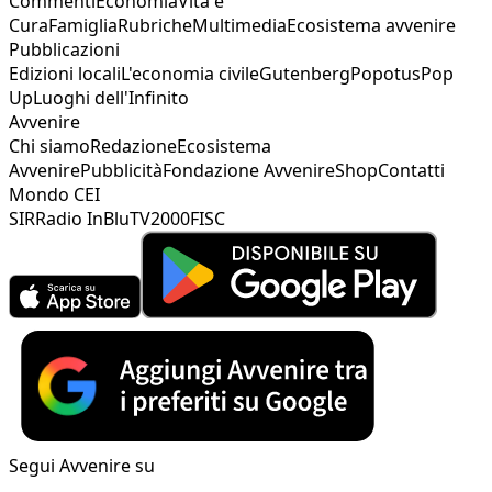
Commenti
Economia
Vita e
Cura
Famiglia
Rubriche
Multimedia
Ecosistema avvenire
Pubblicazioni
Edizioni locali
L'economia civile
Gutenberg
Popotus
Pop
Up
Luoghi dell'Infinito
Avvenire
Chi siamo
Redazione
Ecosistema
Avvenire
Pubblicità
Fondazione Avvenire
Shop
Contatti
Mondo CEI
SIR
Radio InBlu
TV2000
FISC
Segui Avvenire su