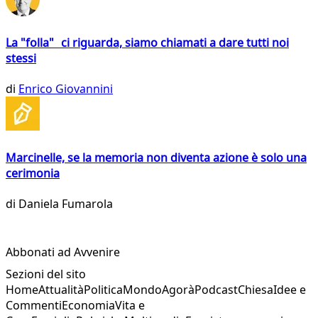
La "folla" ci riguarda, siamo chiamati a dare tutti noi
stessi
di
Enrico Giovannini
Marcinelle, se la memoria non diventa azione è solo una
cerimonia
di
Daniela Fumarola
Abbonati ad Avvenire
Sezioni del sito
Home
Attualità
Politica
Mondo
Agorà
Podcast
Chiesa
Idee e
Commenti
Economia
Vita e