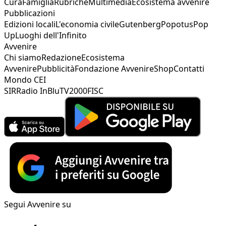
Cura
Famiglia
Rubriche
Multimedia
Ecosistema avvenire
Pubblicazioni
Edizioni locali
L'economia civile
Gutenberg
Popotus
Pop
Up
Luoghi dell'Infinito
Avvenire
Chi siamo
Redazione
Ecosistema
Avvenire
Pubblicità
Fondazione Avvenire
Shop
Contatti
Mondo CEI
SIR
Radio InBlu
TV2000
FISC
Segui Avvenire su