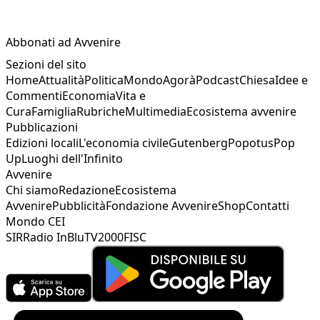
Abbonati ad Avvenire
Sezioni del sito
Home
Attualità
Politica
Mondo
Agorà
Podcast
Chiesa
Idee e
Commenti
Economia
Vita e
Cura
Famiglia
Rubriche
Multimedia
Ecosistema avvenire
Pubblicazioni
Edizioni locali
L'economia civile
Gutenberg
Popotus
Pop
Up
Luoghi dell'Infinito
Avvenire
Chi siamo
Redazione
Ecosistema
Avvenire
Pubblicità
Fondazione Avvenire
Shop
Contatti
Mondo CEI
SIR
Radio InBlu
TV2000
FISC