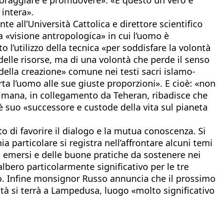
 intera».
nte all’Università Cattolica e direttore scientifico
a «visione antropologica» in cui l’uomo è
 l’utilizzo della tecnica «per soddisfare la volontà
 delle risorse, ma di una volontà che perde il senso
della creazione» comune nei testi sacri islamo-
rta l’uomo alle sue giuste proporzioni». E cioè: «non
lmana, in collegamento da Teheran, ribadisce che
oè suo «successore e custode della vita sul pianeta
to di favorire il dialogo e la mutua conoscenza. Si
onia particolare si registra nell’affrontare alcuni temi
ti emersi e delle buone pratiche da sostenere nei
lbero particolarmente significativo per le tre
ano. Infine monsignor Russo annuncia che il prossimo
tà si terrà a Lampedusa, luogo «molto significativo