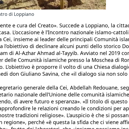
ntro di Loppiano
nte e cura del Creato». Succede a Loppiano, la citta
 casa. L’occasione è l’Incontro nazionale islamo-cattol
a Cei, insieme ai leader delle principali Comunità isl
a l’obiettivo di declinare alcuni punti dello storico
m di Al-Azhar Ahmad al-Tayyib. Avviato nel 2019 con lo
eader delle Comunità islamiche presso la Moschea di R
oso. L’obiettivo è proporre il volto di una Chiesa dialog
edi don Giuliano Savina, che «il dialogo sia non solo 
 segretario generale della Cei, Abdellah Redouane, seg
retario nazionale dell’Unione delle comunità islamiche d
do, di avere futuro e speranza». «Il titolo di questo 
rofondire le relazioni creando le condizioni per apri
tre tradizioni religiose». L’auspicio è che si possa
in regione», perché «è questa la sfida che ci viene af
che», frutto dei laboratori, che «insieme possiamo i