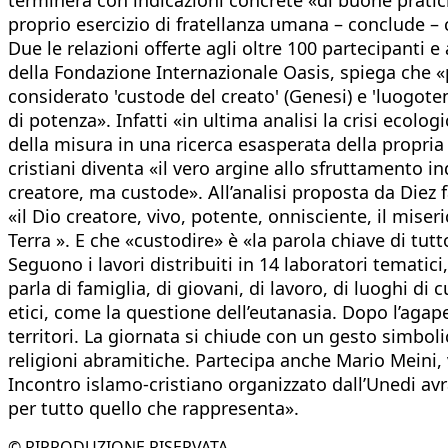
proprio esercizio di fratellanza umana – conclude – ch
Due le relazioni offerte agli oltre 100 partecipanti e
della Fondazione Internazionale Oasis, spiega che «p
considerato 'custode del creato' (Genesi) e 'luogote
di potenza». Infatti «in ultima analisi la crisi ecol
della misura in una ricerca esasperata della propria
cristiani diventa «il vero argine allo sfruttamento 
creatore, ma custode». All’analisi proposta da Di
«il Dio creatore, vivo, potente, onnisciente, il mise
Terra ». E che «custodire» è «la parola chiave di tutt
Seguono i lavori distribuiti in 14 laboratori tematic
parla di famiglia, di giovani, di lavoro, di luoghi di c
etici, come la questione dell’eutanasia. Dopo l’agap
territori. La giornata si chiude con un gesto simbol
religioni abramitiche. Partecipa anche Mario Meini, 
Incontro islamo-cristiano organizzato dall’Unedi av
per tutto quello che rappresenta».
© RIPRODUZIONE RISERVATA