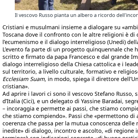
Il vescovo Russo pianta un albero a ricordo dell'inco
Cristiani e musulmani insieme a dialogare su «ambie
Toscana dove il confronto con le altre religioni è di
l’ecumenismo e il dialogo interreligioso (Unedi) dell
L’evento fa parte di un progetto quinquennale che h
scritto e firmato da papa Francesco e dal grande Ima
dialogo interreligioso della Chiesa cattolica e i l
sul territorio, a livello culturale, formativo e religi
Ecclesiam Suam,
in modo, spiega il direttore dell’Un
cristiana».
Ad aprire i lavori ci sono il vescovo Stefano Russo,
d’Italia (Cici), e un delegato di Yassine Baradai, seg
– incoraggia e permette ai passi, che stiamo compien
che stiamo compiendo». Passi che «permettono di app
coerenza che passa per la mutua conoscenza delle nos
inedite» di dialogo, incontro e ascolto, «di regione 
terminerà con indicazioni concrete «di buone prati