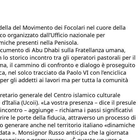
della del Movimento dei Focolari nel cuore della
ico organizzato dall’Ufficio nazionale per
amiche presenti nella Penisola.
 Documento di Abu Dhabi sulla Fratellanza umana,
 storico incontro tra gli operatori pastorali per il
oma, il cammino di confronto e dialogo è proseguito
ica, nel solco tracciato da Paolo VI con l’enciclica
per gli addetti ai lavori ma per tutta la comunità
retario generale del Centro islamico culturale
’Italia (Ucoii). «La vostra presenza – dice il presule
incontro – aggiunge – richiama i passi significativi
re le porte della fiducia, attraverso un processo di
no generare anche nel territorio italiano «dinamiche
fidata ». Monsignor Russo anticipa che la giornata
ncoraggiare e promuovere». «È questo un vero e