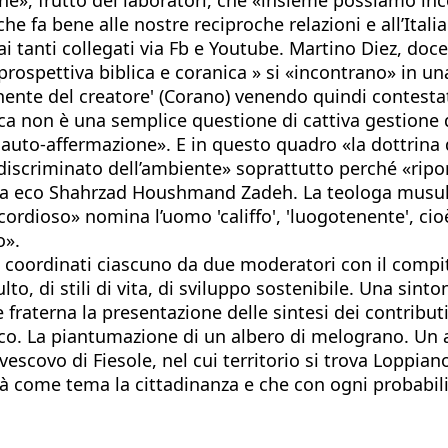
e fa bene alle nostre reciproche relazioni e all’Italia
 ai tanti collegati via Fb e Youtube. Martino Diez, doce
rospettiva biblica e coranica » si «incontrano» in un
nente del creatore' (Corano) venendo quindi contestato
ogica non è una semplice questione di cattiva gestione
 auto-affermazione». E in questo quadro «la dottrina 
indiscriminato dell’ambiente» soprattutto perché «ripo
ez fa eco Shahrzad Houshmand Zadeh. La teologa musu
ricordioso» nomina l’uomo 'califfo', 'luogotenente', ci
o».
i, coordinati ciascuno da due moderatori con il compi
ulto, di stili di vita, di sviluppo sostenibile. Una sint
e fraterna la presentazione delle sintesi dei contribu
ico. La piantumazione di un albero di melograno. Un a
vescovo di Fiesole, nel cui territorio si trova Loppi
rà come tema la cittadinanza e che con ogni probabili