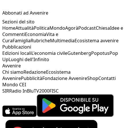
Abbonati ad Avvenire
Sezioni del sito
Home
Attualità
Politica
Mondo
Agorà
Podcast
Chiesa
Idee e
Commenti
Economia
Vita e
Cura
Famiglia
Rubriche
Multimedia
Ecosistema avvenire
Pubblicazioni
Edizioni locali
L'economia civile
Gutenberg
Popotus
Pop
Up
Luoghi dell'Infinito
Avvenire
Chi siamo
Redazione
Ecosistema
Avvenire
Pubblicità
Fondazione Avvenire
Shop
Contatti
Mondo CEI
SIR
Radio InBlu
TV2000
FISC