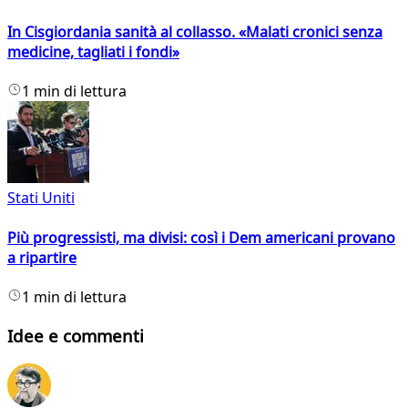
In Cisgiordania sanità al collasso. «Malati cronici senza
medicine, tagliati i fondi»
1 min di lettura
Stati Uniti
Più progressisti, ma divisi: così i Dem americani provano
a ripartire
1 min di lettura
Idee e commenti