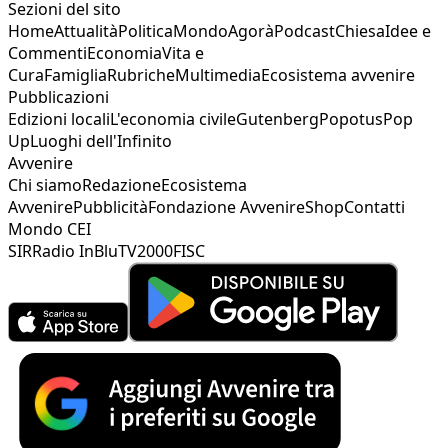
Sezioni del sito
Home
Attualità
Politica
Mondo
Agorà
Podcast
Chiesa
Idee e
Commenti
Economia
Vita e
Cura
Famiglia
Rubriche
Multimedia
Ecosistema avvenire
Pubblicazioni
Edizioni locali
L'economia civile
Gutenberg
Popotus
Pop
Up
Luoghi dell'Infinito
Avvenire
Chi siamo
Redazione
Ecosistema
Avvenire
Pubblicità
Fondazione Avvenire
Shop
Contatti
Mondo CEI
SIR
Radio InBlu
TV2000
FISC