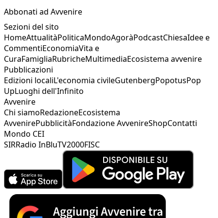
Abbonati ad Avvenire
Sezioni del sito
Home
Attualità
Politica
Mondo
Agorà
Podcast
Chiesa
Idee e
Commenti
Economia
Vita e
Cura
Famiglia
Rubriche
Multimedia
Ecosistema avvenire
Pubblicazioni
Edizioni locali
L'economia civile
Gutenberg
Popotus
Pop
Up
Luoghi dell'Infinito
Avvenire
Chi siamo
Redazione
Ecosistema
Avvenire
Pubblicità
Fondazione Avvenire
Shop
Contatti
Mondo CEI
SIR
Radio InBlu
TV2000
FISC