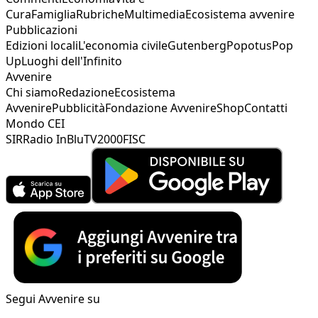
Cura
Famiglia
Rubriche
Multimedia
Ecosistema avvenire
Pubblicazioni
Edizioni locali
L'economia civile
Gutenberg
Popotus
Pop
Up
Luoghi dell'Infinito
Avvenire
Chi siamo
Redazione
Ecosistema
Avvenire
Pubblicità
Fondazione Avvenire
Shop
Contatti
Mondo CEI
SIR
Radio InBlu
TV2000
FISC
Segui Avvenire su