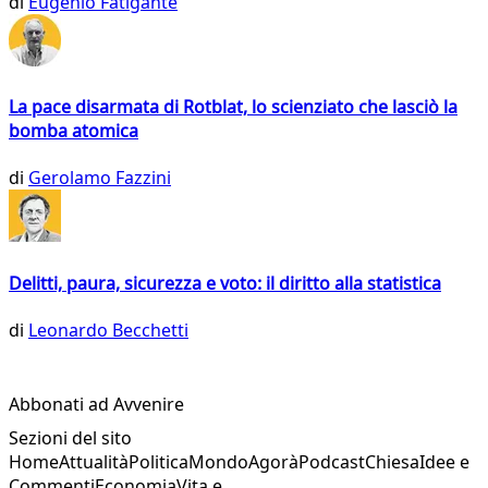
di
Eugenio Fatigante
La pace disarmata di Rotblat, lo scienziato che lasciò la
bomba atomica
di
Gerolamo Fazzini
Delitti, paura, sicurezza e voto: il diritto alla statistica
di
Leonardo Becchetti
Abbonati ad Avvenire
Sezioni del sito
Home
Attualità
Politica
Mondo
Agorà
Podcast
Chiesa
Idee e
Commenti
Economia
Vita e