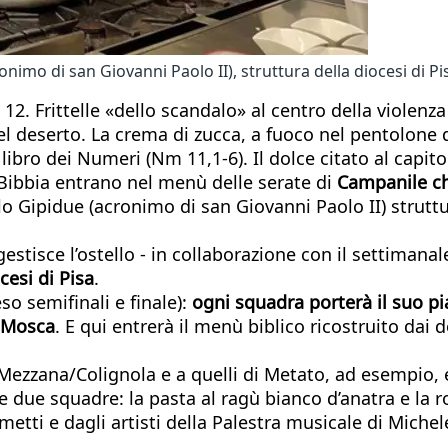
nimo di san Giovanni Paolo II), struttura della diocesi di P
 12. Frittelle «dello scandalo» al centro della violen
del deserto. La crema di zucca, a fuoco nel pentolone 
ibro dei Numeri (Nm 11,1-6). Il dolce citato al capitol
 Bibbia entrano nel menù delle serate di
Campanile c
llo Gipidue (acronimo di san Giovanni Paolo II) struttu
gestisce l’ostello - in collaborazione con il settiman
cesi di Pisa
.
so semifinali e finale):
ogni squadra porterà il suo pi
n Mosca
. E qui entrerà il menù biblico ricostruito dai d
 Mezzana/Colignola e a quelli di Metato, ad esempio, e
lle due squadre: la pasta al ragù bianco d’anatra e la
tti e dagli artisti della Palestra musicale di Michel