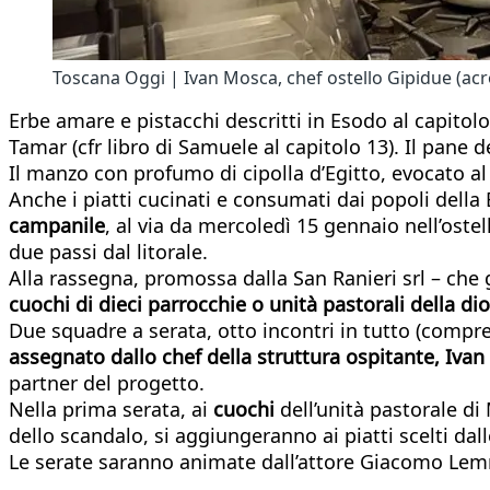
Toscana Oggi | Ivan Mosca, chef ostello Gipidue (acro
Erbe amare e pistacchi descritti in Esodo al capitolo
Tamar (cfr libro di Samuele al capitolo 13). Il pane 
Il manzo con profumo di cipolla d’Egitto, evocato al l
Anche i piatti cucinati e consumati dai popoli della
campanile
, al via da mercoledì 15 gennaio nell’oste
due passi dal litorale.
Alla rassegna, promossa dalla San Ranieri srl – che 
cuochi di dieci parrocchie o unità pastorali della dio
Due squadre a serata, otto incontri in tutto (compre
assegnato dallo chef della struttura ospitante, Iva
partner del progetto.
Nella prima serata, ai
cuochi
dell’unità pastorale di
dello scandalo, si aggiungeranno ai piatti scelti da
Le serate saranno animate dall’attore Giacomo Lemme