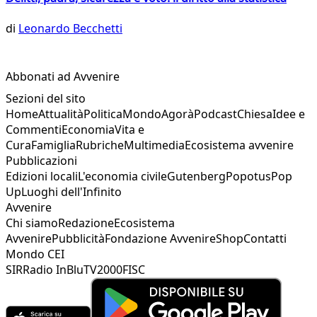
di
Leonardo Becchetti
Abbonati ad Avvenire
Sezioni del sito
Home
Attualità
Politica
Mondo
Agorà
Podcast
Chiesa
Idee e
Commenti
Economia
Vita e
Cura
Famiglia
Rubriche
Multimedia
Ecosistema avvenire
Pubblicazioni
Edizioni locali
L'economia civile
Gutenberg
Popotus
Pop
Up
Luoghi dell'Infinito
Avvenire
Chi siamo
Redazione
Ecosistema
Avvenire
Pubblicità
Fondazione Avvenire
Shop
Contatti
Mondo CEI
SIR
Radio InBlu
TV2000
FISC