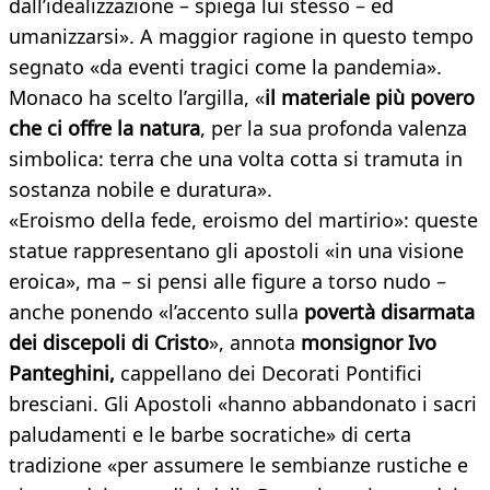
dall’idealizzazione – spiega lui stesso – ed
umanizzarsi». A maggior ragione in questo tempo
segnato «da eventi tragici come la pandemia».
Monaco ha scelto l’argilla, «
il materiale più povero
che ci offre la natura
, per la sua profonda valenza
simbolica: terra che una volta cotta si tramuta in
sostanza nobile e duratura».
«Eroismo della fede, eroismo del martirio»: queste
statue rappresentano gli apostoli «in una visione
eroica», ma – si pensi alle figure a torso nudo –
anche ponendo «l’accento sulla
povertà disarmata
dei discepoli di Cristo
», annota
monsignor Ivo
Panteghini,
cappellano dei Decorati Pontifici
bresciani. Gli Apostoli «hanno abbandonato i sacri
paludamenti e le barbe socratiche» di certa
tradizione «per assumere le sembianze rustiche e