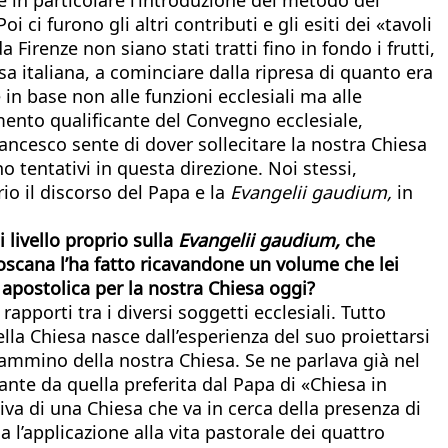
 ci furono gli altri contributi e gli esiti dei «tavoli
 Firenze non siano stati tratti fino in fondo i frutti,
a italiana, a cominciare dalla ripresa di quanto era
in base non alle funzioni ecclesiali ma alle
omento qualificante del Convegno ecclesiale,
rancesco sente di dover sollecitare la nostra Chiesa
 tentativi in questa direzione. Noi stessi,
o il discorso del Papa e la
Evangelii gaudium,
in
 livello proprio sulla
Evangelii gaudium,
che
scana l’ha fatto ricavandone un volume che lei
apostolica per la
nostra Chiesa oggi?
apporti tra i diversi soggetti ecclesiali. Tutto
ella Chiesa nasce dall’esperienza del suo proiettarsi
cammino della nostra Chiesa. Se ne parlava già nel
nte da quella preferita dal Papa di «Chiesa in
va di una Chiesa che va in cerca della presenza di
 l’applicazione alla vita pastorale dei quattro