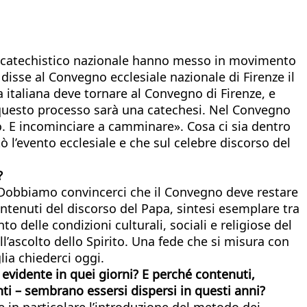
cio catechistico nazionale hanno messo in movimento
sse al Convegno ecclesiale nazionale di Firenze il
 italiana deve tornare al Convegno di Firenze, e
 questo processo sarà una catechesi. Nel Convegno
to. E incominciare a camminare». Cosa ci sia dentro
ò l’evento ecclesiale e che sul celebre discorso del
?
e. Dobbiamo convincerci che il Convegno deve restare
contenuti del discorso del Papa, sintesi esemplare tra
 delle condizioni culturali, sociali e religiose del
l’ascolto dello Spirito. Una fede che si misura con
lia chiederci oggi.
 evidente in quei giorni? E perché contenuti,
ti – sembrano essersi dispersi in questi anni?
 in particolare l’introduzione del metodo dei