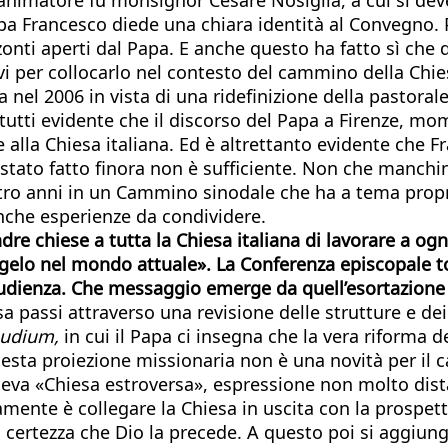
apa Francesco diede una chiara identità al Convegno. Poi
zonti aperti dal Papa. E anche questo ha fatto sì che da
i per collocarlo nel contesto del cammino della Chies
el 2006 in vista di una ridefinizione della pastorale 
a tutti evidente che il discorso del Papa a Firenze, m
e alla Chiesa italiana. Ed è altrettanto evidente che F
tato fatto finora non è sufficiente. Non che manchino
ttro anni in un Cammino sinodale che ha a tema propri
nche esperienze da condividere.
re chiese a tutta la Chiesa italiana di lavorare a ogni
elo nel mondo attuale». La Conferenza episcopale to
’udienza. Che messaggio emerge da quell’esortazione 
 passi attraverso una revisione delle strutture e dei r
udium,
in cui il Papa ci insegna che la vera riforma d
esta proiezione missionaria non è una novità per il 
ceva «Chiesa estroversa», espressione non molto dista
ente è collegare la Chiesa in uscita con la prospetti
 certezza che Dio la precede. A questo poi si aggiunga