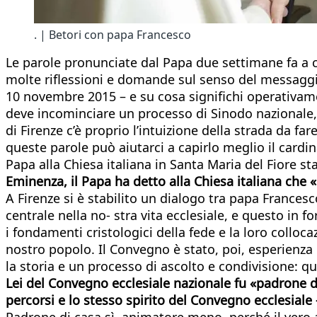
. | Betori con papa Francesco
Le parole pronunciate dal Papa due settimane fa a c
molte riflessioni e domande sul senso del messaggio
10 novembre 2015 – e su cosa significhi operativame
deve incominciare un processo di Sinodo nazionale
di Firenze c’è proprio l’intuizione della strada da 
queste parole può aiutarci a capirlo meglio il cardin
Papa alla Chiesa italiana in Santa Maria del Fiore s
Eminenza, il Papa ha detto alla Chiesa italiana che 
A Firenze si è stabilito un dialogo tra papa Frances
centrale nella no- stra vita ecclesiale, e questo in 
i fondamenti cristologici della fede e la loro colloc
nostro popolo. Il Convegno è stato, poi, esperienza r
la storia e un processo di ascolto e condivisione: qu
Lei del Convegno ecclesiale nazionale fu «padrone di
percorsi e lo stesso spirito del Convegno ecclesiale
Padrone di casa sì, animatore meno, perché il vero 