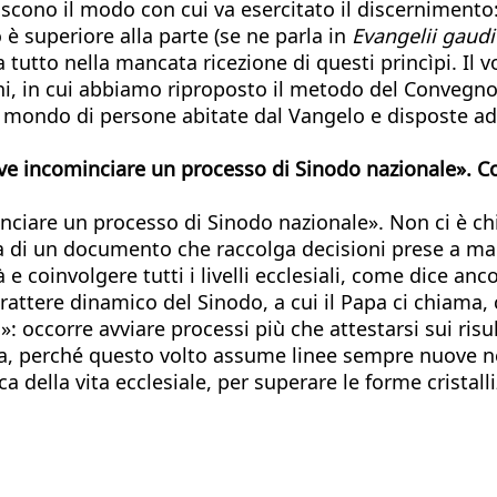
uiscono il modo con cui va esercitato il discernimento:
to è superiore alla parte (se ne parla in
Evangelii gaud
sia tutto nella mancata ricezione di questi princìpi. 
i, in cui abbiamo riproposto il metodo del Convegno
mondo di persone abitate dal Vangelo e disposte ad ac
ve incominciare un processo di Sinodo nazionale». Co
ciare un processo di Sinodo nazionale». Non ci è chi
rma di un documento che raccolga decisioni prese a m
à e coinvolgere tutti i livelli ecclesiali, come dice a
l carattere dinamico del Sinodo, a cui il Papa ci chiam
»: occorre avviare processi più che attestarsi sui ris
a, perché questo volto assume linee sempre nuove nel 
a della vita ecclesiale, per superare le forme cristall