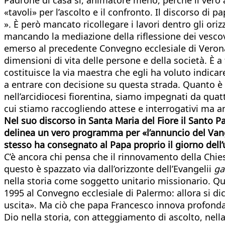
«tavoli» per l’ascolto e il confronto. Il discorso di p
». È però mancato ricollegare i lavori dentro gli oriz
mancando la mediazione della riflessione dei vescov
emerso al precedente Convegno ecclesiale di Verona n
dimensioni di vita delle persone e della società. È 
costituisce la via maestra che egli ha voluto indicar
a entrare con decisione su questa strada. Quanto è s
nell’arcidiocesi fiorentina, siamo impegnati da qua
cui stiamo raccogliendo attese e interrogativi ma a
Nel suo discorso in Santa Maria del Fiore il Santo Pad
delinea un vero programma per «l’annuncio del Vang
stesso ha consegnato al Papa proprio il giorno dell
C’è ancora chi pensa che il rinnovamento della Chiesa
questo è spazzato via dall’orizzonte dell’Evangelii
ga
nella storia come soggetto unitario missionario. Qu
1995 al Convegno ecclesiale di Palermo: allora si di
uscita». Ma ciò che papa Francesco innova profondam
Dio nella storia, con atteggiamento di ascolto, nella