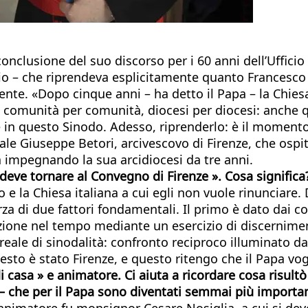
onclusione del suo discorso per i 60 anni dell’Uffi
 – che riprendeva esplicitamente quanto Francesco di
nte. «Dopo cinque anni – ha detto il Papa – la Chiesa
, comunità per comunità, diocesi per diocesi: anche
fare in questo Sinodo. Adesso, riprenderlo: è il momen
ale Giuseppe Betori, arcivescovo di Firenze, che ospit
ta impegnando la sua arcidiocesi da tre anni.
«deve tornare al Convegno di Firenze
». Cosa significa
co e la Chiesa italiana a cui egli non vuole rinunciar
forza di due fattori fondamentali. Il primo è dato dai 
azione nel tempo mediante un esercizio di discernimento
eale di sinodalità: confronto reciproco illuminato dal
esto è stato Firenze, e questo ritengo che il Papa vog
 casa » e animatore. Ci aiuta a ricordare cosa risultò
 – che per il Papa sono diventati semmai più importan
animatore fu monsignor Cesare Nosiglia, a cui si deve