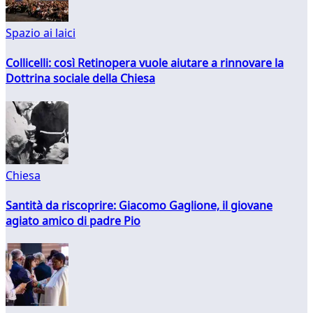
Spazio ai laici
Collicelli: così Retinopera vuole aiutare a rinnovare la
Dottrina sociale della Chiesa
Chiesa
Santità da riscoprire: Giacomo Gaglione, il giovane
agiato amico di padre Pio