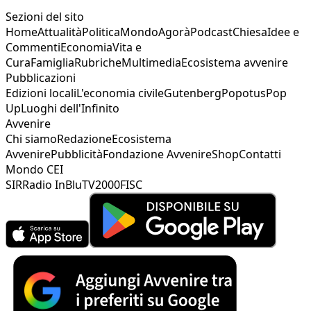
Sezioni del sito
Home
Attualità
Politica
Mondo
Agorà
Podcast
Chiesa
Idee e
Commenti
Economia
Vita e
Cura
Famiglia
Rubriche
Multimedia
Ecosistema avvenire
Pubblicazioni
Edizioni locali
L'economia civile
Gutenberg
Popotus
Pop
Up
Luoghi dell'Infinito
Avvenire
Chi siamo
Redazione
Ecosistema
Avvenire
Pubblicità
Fondazione Avvenire
Shop
Contatti
Mondo CEI
SIR
Radio InBlu
TV2000
FISC