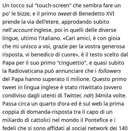
Un tocco sul "touch-screen" che sembra fare un
po' le bizze, e il primo
tweet
di Benedetto XVI
prende la via dell'etere, approdando subito
nell'
account
inglese, poi in quelli delle diverse
lingue, ultimo l'italiano. «Cari amici, è con gioia
che mi unisco a voi, grazie per la vostra generosa
risposta, vi benedico di cuore», è il testo scelto dal
Papa per il suo primo "cinguettio", e quasi subito
la Radiovaticana può annunciare che i
followers
del Papa hanno superato il milione. Questo primo
tweet in lingua inglese è stato ritwittato (ovvero
condiviso dagli utenti di Twitter,
ndr
) 34mila volte.
Passa circa un quarto d'ora ed è sul web la prima
coppia di domanda-risposta tra il capo di un
miliardo di cattolici nel mondo il Pontefice e i
fedeli che si sono affidati al social network dei 140