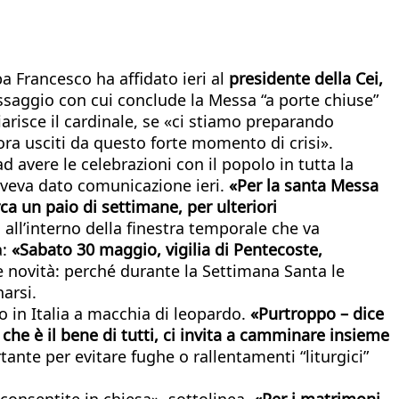
a Francesco ha affidato ieri al
presidente della Cei,
essaggio con cui conclude la Messa “a porte chiuse”
arisce il cardinale, se «ci stiamo preparando
cora usciti da questo forte momento di crisi».
d avere le celebrazioni con il popolo in tutta la
 aveva dato comunicazione ieri.
«Per la santa Messa
a un paio di settimane, per ulteriori
 all’interno della finestra temporale che va
a:
«Sabato 30 maggio, vigilia di Pentecoste,
re novità: perché durante la Settimana Santa le
arsi.
o in Italia a macchia di leopardo.
«Purtroppo – dice
che è il bene di tutti, ci invita a camminare insieme
nte per evitare fughe o rallentamenti “liturgici”
 consentite in chiesa», sottolinea.
«Per i matrimoni