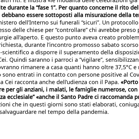
lite durante la “fase 1”. Per quanto concerne il rito 
ti debbano essere sottoposti alla misurazione della 
inistero dell’Interno sui funerali “sicuri”. Un protoco
esso delle chiese per “controllare” chi avrebbe preso 
urgie all’aperto. E questo punto aveva creato problemi
 richiesta, durante l’incontro promosso sabato scorso
scientifico a disporre il superamento della disposizi
ei. Quindi saranno i parroci a “vigilare”, sensibilizza
 dovranno rimanere a casa quanti hanno oltre 37,5°C e
 sono entrati in contatto con persone positive al Cov
a Cei racconta anche dell’udienza con il Papa.
«Porto
e per gli anziani, i malati, le famiglie numerose, con 
tenza ecclesiale” «anche il Santo Padre ci raccomanda 
zioni che in questi giorni sono stati elaborati, coniug
a salvaguardare nel tempo della pandemia.