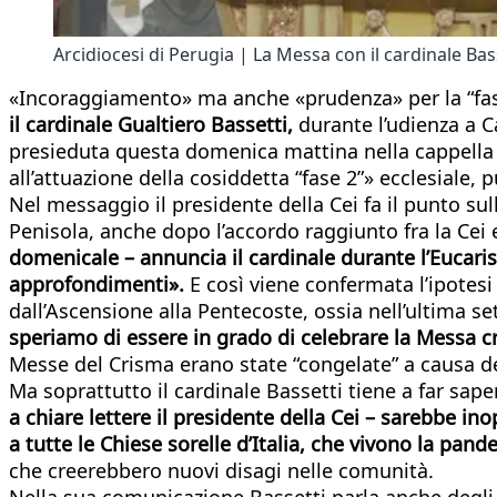
Arcidiocesi di Perugia | La Messa con il cardinale Bas
«Incoraggiamento» ma anche «prudenza» per la “fase 
il cardinale Gualtiero Bassetti,
durante l’udienza a C
presieduta questa domenica mattina nella cappella di
all’attuazione della cosiddetta “fase 2”» ecclesiale
Nel messaggio il presidente della Cei fa il punto sul
Penisola, anche dopo l’accordo raggiunto fra la Cei
domenicale – annuncia il cardinale durante l’Eucaris
approfondimenti».
E così viene confermata l’ipotesi 
dall’Ascensione alla Pentecoste, ossia nell’ultima s
speriamo di essere in grado di celebrare la Messa c
Messe del Crisma erano state “congelate” a causa de
Ma soprattutto il cardinale Bassetti tiene a far sap
a chiare lettere il presidente della Cei – sarebbe in
a tutte le Chiese sorelle d’Italia, che vivono la pand
che creerebbero nuovi disagi nelle comunità.
Nella sua comunicazione Bassetti parla anche degli alt