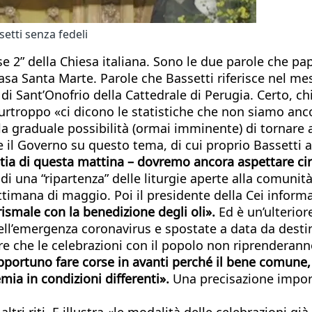
setti senza fedeli
2” della Chiesa italiana. Sono le due parole che pap
asa Santa Marte. Parole che Bassetti riferisce nel m
 Sant’Onofrio della Cattedrale di Perugia. Certo, chi
, purtroppo «ci dicono le statistiche che non siamo an
la graduale possibilità (ormai imminente) di tornare a
 e il Governo su questo tema, di cui proprio Bassetti
tia di questa mattina – dovremo ancora aspettare circ
di una “ripartenza” delle liturgie aperte alla comunità
ettimana di maggio. Poi il presidente della Cei inform
rismale con la benedizione degli oli».
Ed è un’ulterio
ll’emergenza coronavirus e spostate a data da destin
ere che le celebrazioni con il popolo non riprenderann
opportuno fare corse in avanti perché il bene comune, 
emia in condizioni differenti».
Una precisazione importa
ri riti. E illustra «le modalità delle celebrazioni già