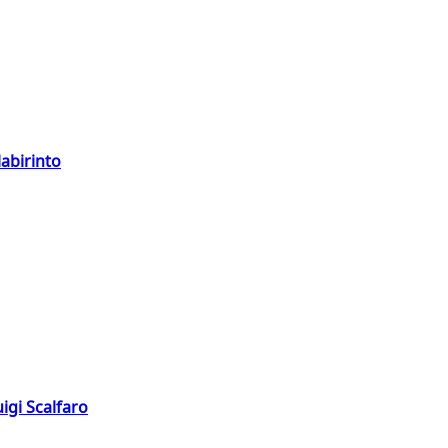
labirinto
igi Scalfaro