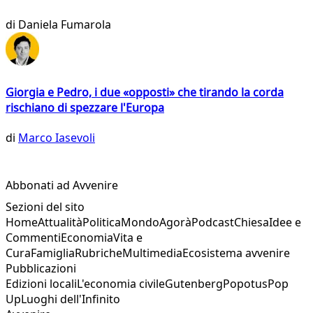
di
Daniela Fumarola
Giorgia e Pedro, i due «opposti» che tirando la corda
rischiano di spezzare l'Europa
di
Marco Iasevoli
Abbonati ad Avvenire
Sezioni del sito
Home
Attualità
Politica
Mondo
Agorà
Podcast
Chiesa
Idee e
Commenti
Economia
Vita e
Cura
Famiglia
Rubriche
Multimedia
Ecosistema avvenire
Pubblicazioni
Edizioni locali
L'economia civile
Gutenberg
Popotus
Pop
Up
Luoghi dell'Infinito