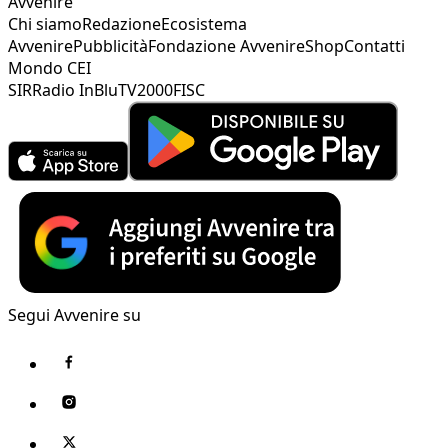
Avvenire
Chi siamo
Redazione
Ecosistema
Avvenire
Pubblicità
Fondazione Avvenire
Shop
Contatti
Mondo CEI
SIR
Radio InBlu
TV2000
FISC
Segui Avvenire su