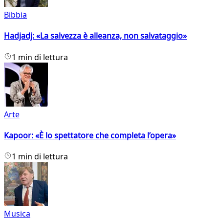
Bibbia
Hadjadj: «La salvezza è alleanza, non salvataggio»
1 min di lettura
Arte
Kapoor: «È lo spettatore che completa l’opera»
1 min di lettura
Musica