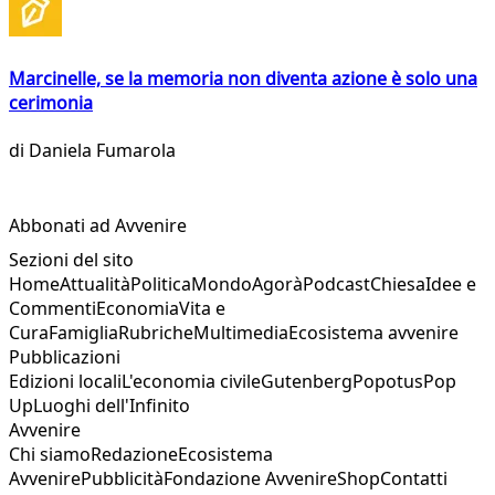
Marcinelle, se la memoria non diventa azione è solo una
cerimonia
di
Daniela Fumarola
Abbonati ad Avvenire
Sezioni del sito
Home
Attualità
Politica
Mondo
Agorà
Podcast
Chiesa
Idee e
Commenti
Economia
Vita e
Cura
Famiglia
Rubriche
Multimedia
Ecosistema avvenire
Pubblicazioni
Edizioni locali
L'economia civile
Gutenberg
Popotus
Pop
Up
Luoghi dell'Infinito
Avvenire
Chi siamo
Redazione
Ecosistema
Avvenire
Pubblicità
Fondazione Avvenire
Shop
Contatti