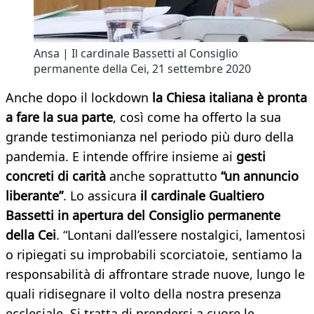
Ansa | Il cardinale Bassetti al Consiglio
permanente della Cei, 21 settembre 2020
Anche dopo il lockdown
la Chiesa italiana è pronta
a fare la sua parte
, così come ha offerto la sua
grande testimonianza nel periodo più duro della
pandemia. E intende offrire insieme ai
gesti
concreti di carità
anche soprattutto
“un annuncio
liberante”
. Lo assicura
il cardinale Gualtiero
Bassetti in apertura del Consiglio permanente
della Cei
. “Lontani dall’essere nostalgici, lamentosi
o ripiegati su improbabili scorciatoie, sentiamo la
responsabilità di affrontare strade nuove, lungo le
quali ridisegnare il volto della nostra presenza
ecclesiale. Si tratta di prendersi a cuore le