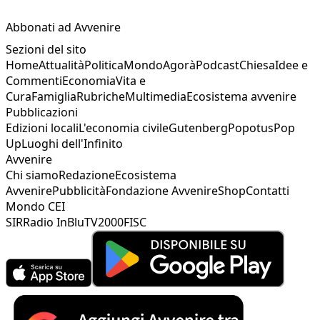
Abbonati ad Avvenire
Sezioni del sito
Home
Attualità
Politica
Mondo
Agorà
Podcast
Chiesa
Idee e
Commenti
Economia
Vita e
Cura
Famiglia
Rubriche
Multimedia
Ecosistema avvenire
Pubblicazioni
Edizioni locali
L'economia civile
Gutenberg
Popotus
Pop
Up
Luoghi dell'Infinito
Avvenire
Chi siamo
Redazione
Ecosistema
Avvenire
Pubblicità
Fondazione Avvenire
Shop
Contatti
Mondo CEI
SIR
Radio InBlu
TV2000
FISC