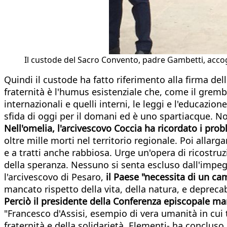
Il custode del Sacro Convento, padre Gambetti, accog
Quindi il custode ha fatto riferimento alla firma del
fraternità è l'humus esistenziale che, come il gremb
internazionali e quelli interni, le leggi e l'educazion
sfida di oggi per il domani ed è uno spartiacque. Non
Nell'omelia, l'arcivescovo Coccia ha ricordato i pro
oltre mille morti nel territorio regionale. Poi allarg
e a tratti anche rabbiosa. Urge un'opera di ricostr
della speranza. Nessuno si senta escluso dall'impegn
l'arcivescovo di Pesaro,
il Paese "necessita di un ca
mancato rispetto della vita, della natura, e depreca
Perciò il presidente della Conferenza episcopale mar
"Francesco d'Assisi, esempio di vera umanità in cui tu
fraternità e della solidarietà. Elementi- ha concluso