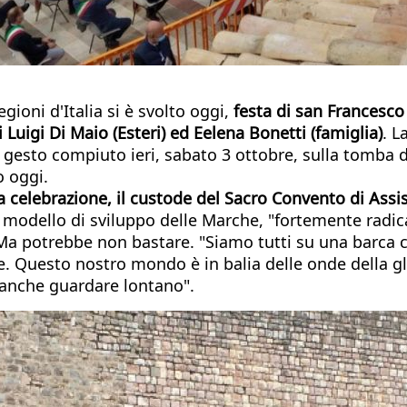
egioni d'Italia si è svolto oggi,
festa di san Francesco
 Luigi Di Maio (Esteri) ed Eelena Bonetti (famiglia)
. L
co gesto compiuto ieri, sabato 3 ottobre, sulla tomba 
so oggi.
della celebrazione, il custode del Sacro Convento di As
l modello di sviluppo delle Marche, "fortemente radica
 Ma potrebbe non bastare. "Siamo tutti su una barca c
 Questo nostro mondo è in balia delle onde della glo
e anche guardare lontano".