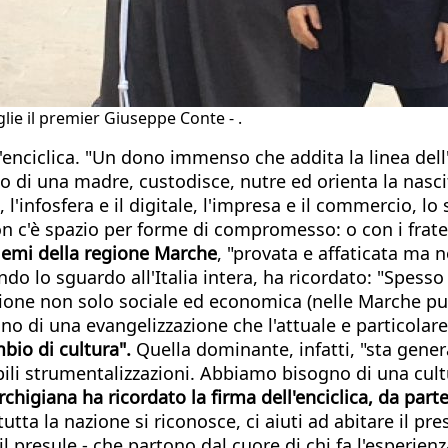
lie il premier Giuseppe Conte - .
l'enciclica. "Un dono immenso che addita la linea dell'
o di una madre, custodisce, nutre ed orienta la nascit
e, l'infosfera e il digitale, l'impresa e il commercio, 
 c'è spazio per forme di compromesso: o con i fratelli
blemi della regione Marche
, "provata e affaticata ma 
ando lo sguardo all'Italia intera, ha ricordato: "Spesso
uzione non solo sociale ed economica (nelle Marche pu
o di una evangelizzazione che l'attuale e particolare 
mbio di cultura".
Quella dominante, infatti, "sta genera
bili strumentalizzazioni. Abbiamo bisogno di una cultu
chigiana ha ricordato la firma dell'enciclica, da par
tta la nazione si riconosce, ci aiuti ad abitare il pre
 il presule - che partono dal cuore di chi fa l'esperie