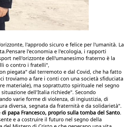
orizzonte, l'approdo sicuro e felice per l'umanità. La
a.Pensare l'economia e l'ecologia, i rapporti
lo sport nell'orizzonte dell'umanesimo fraterno è la
 o contro i fratelli",
non piegata" dal terremoto e dal Covid, che ha fatto
 ci troviamo a fare i conti con una società sfiduciata
re materiale), ma soprattutto spirituale nel segno
situazione dell'Italia richiede". Secondo
ndo varie forme di violenza, di ingiustizia, di
ra diversa, segnata da fraternità e da solidarietà".
te di papa Francesco, proprio sulla tomba del Santo
.
sente e a costruire il futuro nel segno della
nza del Mistero di Cristo e che generano una vita