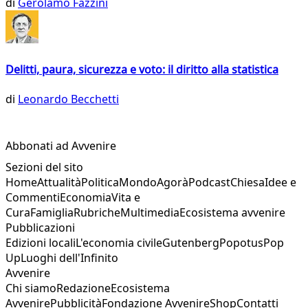
di
Gerolamo Fazzini
Delitti, paura, sicurezza e voto: il diritto alla statistica
di
Leonardo Becchetti
Abbonati ad Avvenire
Sezioni del sito
Home
Attualità
Politica
Mondo
Agorà
Podcast
Chiesa
Idee e
Commenti
Economia
Vita e
Cura
Famiglia
Rubriche
Multimedia
Ecosistema avvenire
Pubblicazioni
Edizioni locali
L'economia civile
Gutenberg
Popotus
Pop
Up
Luoghi dell'Infinito
Avvenire
Chi siamo
Redazione
Ecosistema
Avvenire
Pubblicità
Fondazione Avvenire
Shop
Contatti