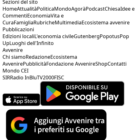
Sezioni del sito
Home
Attualità
Politica
Mondo
Agorà
Podcast
Chiesa
Idee e
Commenti
Economia
Vita e
Cura
Famiglia
Rubriche
Multimedia
Ecosistema avvenire
Pubblicazioni
Edizioni locali
L'economia civile
Gutenberg
Popotus
Pop
Up
Luoghi dell'Infinito
Avvenire
Chi siamo
Redazione
Ecosistema
Avvenire
Pubblicità
Fondazione Avvenire
Shop
Contatti
Mondo CEI
SIR
Radio InBlu
TV2000
FISC