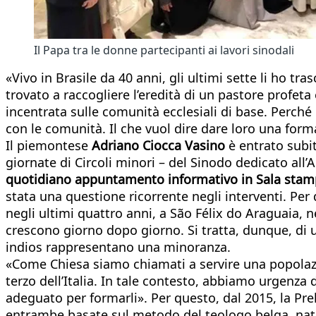
Il Papa tra le donne partecipanti ai lavori sinodali
«Vivo in Brasile da 40 anni, gli ultimi sette li ho t
trovato a raccogliere l’eredità di un pastore profeta
incentrata sulle comunità ecclesiali di base. Perch
con le comunità. Il che vuol dire dare loro una for
Il piemontese
Adriano Ciocca Vasino
è entrato subi
giornate di Circoli minori – del Sinodo dedicato all
quotidiano appuntamento informativo in Sala stam
stata una questione ricorrente negli interventi. Per
negli ultimi quattro anni, a São Félix do Araguaia, 
crescono giorno dopo giorno. Si tratta, dunque, di un
indios rappresentano una minoranza.
«Come Chiesa siamo chiamati a servire una popolazio
terzo dell’Italia. In tale contesto, abbiamo urgenza d
adeguato per formarli». Per questo, dal 2015, la Prel
entrambe basate sul metodo del teologo belga, natura