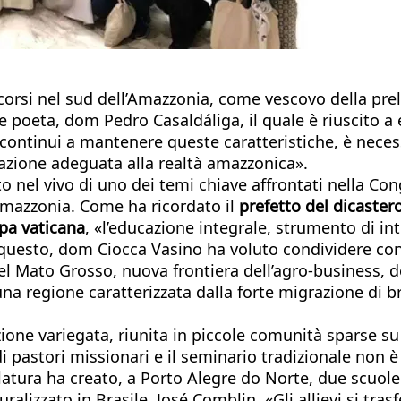
rascorsi nel sud dell’Amazzonia, come vescovo della pr
 e poeta, dom Pedro Casaldáliga, il quale è riuscito a 
é continui a mantenere queste caratteristiche, è nece
mazione adeguata alla realtà amazzonica».
to nel vivo di uno dei temi chiave affrontati nella Co
’Amazzonia. Come ha ricordato il
prefetto del dicaster
pa vaticana
, «l’educazione integrale, strumento di i
 questo, dom Ciocca Vasino ha voluto condividere con i
nel Mato Grosso, nuova frontiera dell’agro-business, d
a regione caratterizzata dalla forte migrazione di bra
ne variegata, riunita in piccole comunità sparse su u
i pastori missionari e il seminario tradizionale non è 
atura ha creato, a Porto Alegre do Norte, due scuole: 
lizzato in Brasile, José Comblin. «Gli allievi si tra