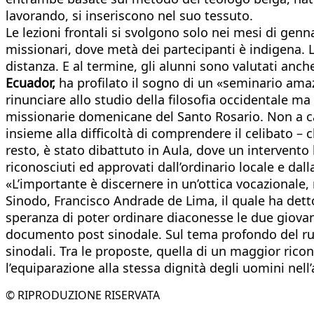
lavorando, si inseriscono nel suo tessuto.
Le lezioni frontali si svolgono solo nei mesi di ge
missionari, dove metà dei partecipanti è indigena. L
distanza. E al termine, gli alunni sono valutati anc
Ecuador,
ha profilato il sogno di un «seminario amaz
rinunciare allo studio della filosofia occidentale ma
missionarie domenicane del Santo Rosario. Non a cas
insieme alla difficoltà di comprendere il celibato – 
resto, è stato dibattuto in Aula, dove un intervento
riconosciuti ed approvati dall’ordinario locale e dal
«L’importante è discernere in un’ottica vocazionale
Sinodo, Francisco Andrade de Lima, il quale ha det
speranza di poter ordinare diaconesse le due giovan
documento post sinodale. Sul tema profondo del ruol
sinodali. Tra le proposte, quella di un maggior ric
l’equiparazione alla stessa dignità degli uomini nel
© RIPRODUZIONE RISERVATA