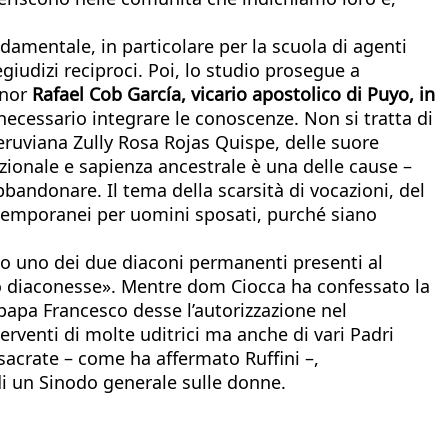
amentale, in particolare per la scuola di agenti
iudizi reciproci. Poi, lo studio prosegue a
gnor
Rafael Cob García, vicario apostolico di Puyo, in
ecessario integrare le conoscenze. Non si tratta di
 peruviana Zully Rosa Rojas Quispe, delle suore
zionale e sapienza ancestrale è una delle cause –
bbandonare. Il tema della scarsità di vocazioni, del
i temporanei per uomini sposati, purché siano
to uno dei due diaconi permanenti presenti al
no diaconesse». Mentre dom Ciocca ha confessato la
papa Francesco desse l’autorizzazione nel
rventi di molte uditrici ma anche di vari Padri
sacrate – come ha affermato Ruffini –,
 di un Sinodo generale sulle donne.