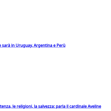
 sarà in Uruguay, Argentina e Perù
tenza, le religioni, la salvezza: parla il cardinale Aveline