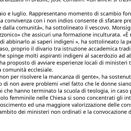
nnaio e luglio. Rappresentano momento di scambio fond
a convivenza con i non indios consente di sfatare preg
he dalla comunità», ha sottolineato il vescovo. Monsi
zonico» che assicuri una formazione inculturata. «È n
 di abbinarlo ai saperi indigeni », ha sottolineato la
o, proprio il divario tra istruzione accademica tradi
che spinge molti aspiranti indigeni al sacerdozio ad a
 ha proposto di avviare esperienze locali di minister
la comunità ecclesiale.
, non per risolvere la mancanza di gente», ha sostenu
to di non avere problemi «nel fatto che le donne sia
i che hanno terminato la scuola di teologia, in caso 
o femminile nelle Chiesa si sono concentrati gli inte
onoscimento ed una maggiore valorizzazione delle con
l’ambito dei ministeri non ordinati e la convocazione