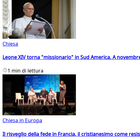
Chiesa
Leone XIV torna "missionario" in Sud America. A novembre
1 min di lettura
Chiesa in Europa
Il risveglio della fede in Francia, il cristianesimo come resis