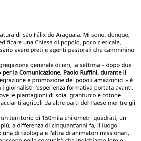
elatura di São Félix do Araguaia. Mi sono, dunque,
edificare una Chiesa di popolo, poco clericale,
ssario avere preti e agenti pastorali che camminino
ngregazione generale di ieri, la settima – dopo due
o per la Comunicazione, Paolo Ruffini, durante il
ntegrazione e promozione dei popoli amazzonici » è
 giornalisti l’esperienza formativa portata avanti,
ove le piantagioni di soia, granturco e cotone
ccianti agricoli da altre parti del Paese mentre gli
n territorio di 150mila chilometri quadrati, un
più, a differenza di cinquant’anni fa, il luogo
una di teologia e l’altra di animatori missionari,
sferiscono nelle comunità che indichiamo loro e,