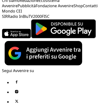
Chi siamo
Redazione
Ecosistema
Avvenire
Pubblicità
Fondazione Avvenire
Shop
Contatti
Mondo CEI
SIR
Radio InBlu
TV2000
FISC
Segui Avvenire su