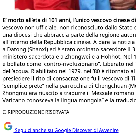
E’ morto all’eta di 101 anni, l’unico vescovo cinese
vescovo non ufficiale, non riconosciuto dallo Stato 
una diocesi che abbraccia parte della regione auton
all’interno della Repubblica cinese. A dare la notizia
a Datong (Shanxi) ed è stato ordinato sacerdote il 31 
ministero sacerdotale a Zhongwei e a Hohhot. Nel 195
e bollato come “contro-rivoluzionario”. Liberato ne
dell’acqua. Riabilitato nel 1979, nell’80 è ritornato
presiedere il rito di consacrazione fu il vescovo di
“semplice prete” nella parrocchia di Chengchuan (M
Zhongmu era riuscito a tradurre il Messale romano 
Vaticano conosceva la lingua mongola” e la traduzi
© RIPRODUZIONE RISERVATA
Seguici anche su Google Discover di Avvenire