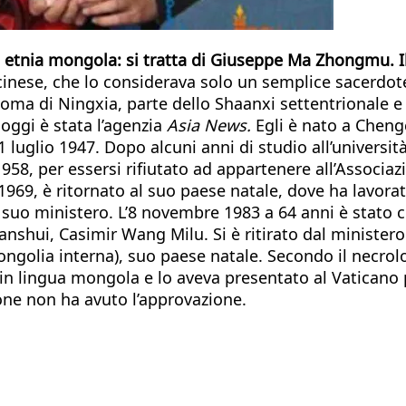
 di etnia mongola: si tratta di Giuseppe Ma Zhongmu.
cinese, che lo considerava solo un semplice sacerdote
oma di Ningxia, parte dello Shaanxi settentrionale 
 oggi è stata l’agenzia
Asia News.
Egli è nato a Cheng
luglio 1947. Dopo alcuni anni di studio all’università
8, per essersi rifiutato ad appartenere all’Associazio
l 1969, è ritornato al suo paese natale, dove ha lavo
 al suo ministero. L’8 novembre 1983 a 64 anni è stato
 Tianshui, Casimir Wang Milu. Si è ritirato dal minist
ongolia interna), suo paese natale. Secondo il necro
in lingua mongola e lo aveva presentato al Vaticano 
one non ha avuto l’approvazione.