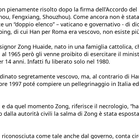
n pienamente risolto dopo la firma dell’Accordo del 20
hou, Fengxiang, Shouzhou). Come ancora non è stata a
te un “doppio elenco” – vaticano e governativo - di di
iping, di cui Han per Roma era vescovo, non esiste più
signor Zong Huaide, nato in una famiglia cattolica, c
l 1965 però gli venne proibito di esercitare il minist
 14 anni. Infatti fu liberato solo nel 1980.
ordinato segretamente vescovo, ma, al contrario di Ha
embre 1997 poté compiere un pellegrinaggio in Italia 
 e da quel momento Zong, riferisce il necrologio, “ha
 dalla autorità civili la salma di Zong è stata espost
n, riconosciuta come tale anche dal governo, conta cir