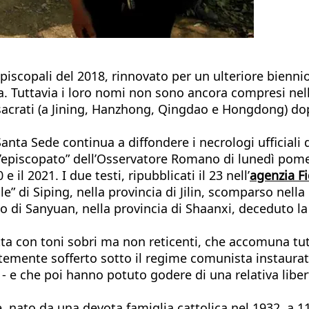
iscopali del 2018, rinnovato per un ulteriore biennio 
Tuttavia i loro nomi non sono ancora compresi nell’
acrati (a Jining, Hanzhong, Qingdao e Hongdong) dopo
anta Sede continua a diffondere i necrologi ufficiali
ll’episcopato” dell’Osservatore Romano di lunedì pomer
 il 2021. I due testi, ripubblicati il 23 nell’
agenzia F
le” di Siping, nella provincia di Jilin, scomparso nella 
o di Sanyuan, nella provincia di Shaanxi, deceduto la 
tta con toni sobri ma non reticenti, che accomuna tut
temente sofferto sotto il regime comunista instaurat
) - e che poi hanno potuto godere di una relativa lib
, nato da una devota famiglia cattolica nel 1932, a 1