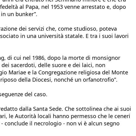
 fedeltà al Papa, nel 1953 venne arrestato e, dopo
 in un bunker”.
razione dei servizi che, come studioso, poteva
ociato in una università statale. E tra i suoi lavori
g, di cui nel 1986, dopo la morte di monsignor
i sacerdoti, delle suore e dei laici, non
 Legio Mariae e la Congregazione religiosa del Monte
riposo della Diocesi, nonché un orfanotrofio”.
nseguenze del caso.
o redatto dalla Santa Sede. Che sottolinea che ai suoi
iari, le Autorità locali hanno permesso che le ceneri
, - conclude il necrologio - non vi è alcun segno