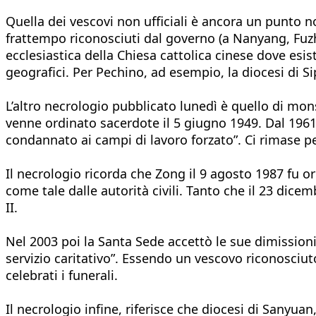
Quella dei vescovi non ufficiali è ancora un punto no
frattempo riconosciuti dal governo (a Nanyang, Fuz
ecclesiastica della Chiesa cattolica cinese dove esis
geografici. Per Pechino, ad esempio, la diocesi di S
L’altro necrologio pubblicato lunedì è quello di mon
venne ordinato sacerdote il 5 giugno 1949. Dal 1961 a
condannato ai campi di lavoro forzato”. Ci rimase per
Il necrologio ricorda che Zong il 9 agosto 1987 fu 
come tale dalle autorità civili. Tanto che il 23 dic
II.
Nel 2003 poi la Santa Sede accettò le sue dimissioni
servizio caritativo”. Essendo un vescovo riconosciuto
celebrati i funerali.
Il necrologio infine, riferisce che diocesi di Sanyua