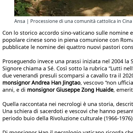
Ansa | Processione di una comunità cattolica in Cina
Con lo storico accordo sino-vaticano sulle nomine ep
popolare cinese sono in piena comunione con Roma. 
pubblicate le nomine dei quattro nuovi pastori cons
Proseguendo invece una prassi iniziata nel 2004 la S
Signore chiama a Sé. Così sotto la rubrica “Lutti ne
due venerandi presuli scomparsi a cavallo tra il 2020 e
monsignor Andrea Han Jingtao
, vescovo “non ufficia
anni, e di
monsignor Giuseppe Zong Huaide
, emerit
Quella raccontata nei necrologi è una storia, descri
Una schiera di sacerdoti e vescovi che hanno pesan
periodo buio della Rivoluzione culturale (1966-1976
Di monsignor Han il necrologio vaticano ricorda che