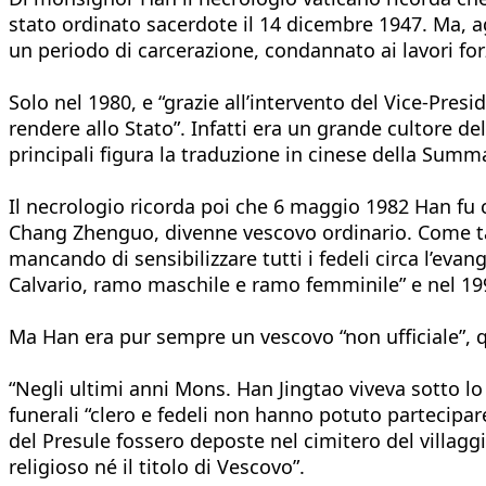
stato ordinato sacerdote il 14 dicembre 1947. Ma, ag
un periodo di carcerazione, condannato ai lavori forz
Solo nel 1980, e “grazie all’intervento del Vice-Pre
rendere allo Stato”. Infatti era un grande cultore de
principali figura la traduzione in cinese della Su
Il necrologio ricorda poi che 6 maggio 1982 Han fu
Chang Zhenguo, divenne vescovo ordinario. Come tale
mancando di sensibilizzare tutti i fedeli circa l’eva
Calvario, ramo maschile e ramo femminile” e nel 1993
Ma Han era pur sempre un vescovo “non ufficiale”, 
“Negli ultimi anni Mons. Han Jingtao viveva sotto lo s
funerali “clero e fedeli non hanno potuto partecipare”
del Presule fossero deposte nel cimitero del villaggi
religioso né il titolo di Vescovo”.