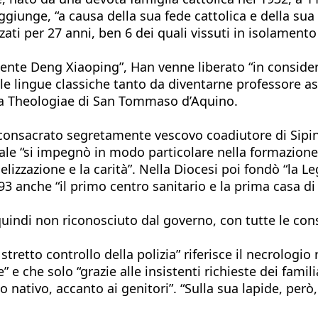
giunge, “a causa della sua fede cattolica e della sua
ati per 27 anni, ben 6 dei quali vissuti in isolamento
sidente Deng Xiaoping”, Han venne liberato “in conside
lle lingue classiche tanto da diventarne professore ass
mma Theologiae di San Tommaso d’Aquino.
 consacrato segretamente vescovo coadiutore di Sipin
 “si impegnò in modo particolare nella formazione de
ngelizzazione e la carità”. Nella Diocesi poi fondò “la
 anche “il primo centro sanitario e la prima casa di 
quindi non riconosciuto dal governo, con tutte le co
tretto controllo della polizia” riferisce il necrologi
 e che solo “grazie alle insistenti richieste dei famil
o nativo, accanto ai genitori”. “Sulla sua lapide, però