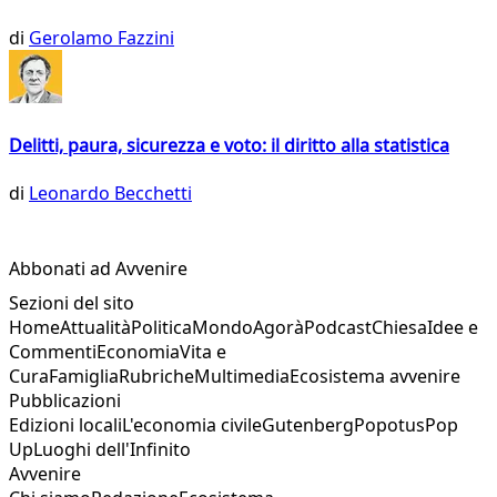
di
Gerolamo Fazzini
Delitti, paura, sicurezza e voto: il diritto alla statistica
di
Leonardo Becchetti
Abbonati ad Avvenire
Sezioni del sito
Home
Attualità
Politica
Mondo
Agorà
Podcast
Chiesa
Idee e
Commenti
Economia
Vita e
Cura
Famiglia
Rubriche
Multimedia
Ecosistema avvenire
Pubblicazioni
Edizioni locali
L'economia civile
Gutenberg
Popotus
Pop
Up
Luoghi dell'Infinito
Avvenire