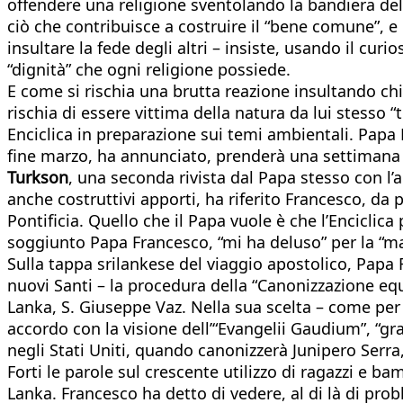
offendere una religione sventolando la bandiera del 
ciò che contribuisce a costruire il “bene comune”, 
insultare la fede degli altri – insiste, usando il curi
“dignità” che ogni religione possiede.
E come si rischia una brutta reazione insultando ch
rischia di essere vittima della natura da lui stesso
Enciclica in preparazione sui temi ambientali. Papa
fine marzo, ha annunciato, prenderà una settimana 
Turkson
, una seconda rivista dal Papa stesso con l’a
anche costruttivi apporti, ha riferito Francesco, da 
Pontificia. Quello che il Papa vuole è che l’Enciclica
soggiunto Papa Francesco, “mi ha deluso” per la “m
Sulla tappa srilankese del viaggio apostolico, Pap
nuovi Santi – la procedura della “Canonizzazione equ
Lanka, S. Giuseppe Vaz. Nella sua scelta – come per l
accordo con la visione dell’“Evangelii Gaudium”, “gra
negli Stati Uniti, quando canonizzerà Junipero Serra,
Forti le parole sul crescente utilizzo di ragazzi e 
Lanka. Francesco ha detto di vedere, al di là di prob