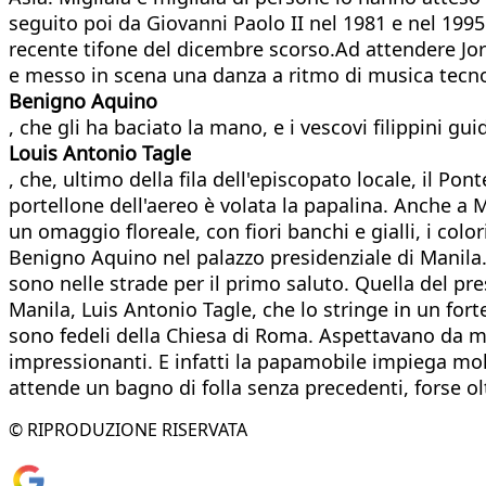
seguito poi da Giovanni Paolo II nel 1981 e nel 1995
recente tifone del dicembre scorso.Ad attendere Jor
e messo in scena una danza a ritmo di musica tecno
Benigno Aquino
, che gli ha baciato la mano, e i vescovi filippini gu
Louis Antonio Tagle
, che, ultimo della fila dell'episcopato locale, il P
portellone dell'aereo è volata la papalina. Anche a
un omaggio floreale, con fiori banchi e gialli, i colo
Benigno Aquino nel palazzo presidenziale di Manila.L
sono nelle strade per il primo saluto. Quella del pre
Manila, Luis Antonio Tagle, che lo stringe in un forte
sono fedeli della Chiesa di Roma. Aspettavano da mes
impressionanti. E infatti la papamobile impiega molt
attende un bagno di folla senza precedenti, forse olt
© RIPRODUZIONE RISERVATA