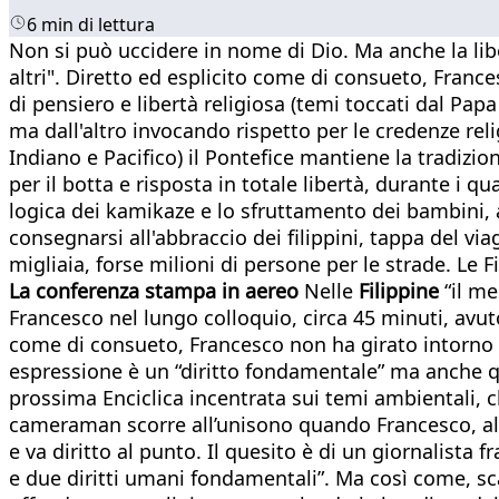
6 min di lettura
Non si può uccidere in nome di Dio. Ma anche la libe
altri". Diretto ed esplicito come di consueto, Franc
di pensiero e libertà religiosa (temi toccati dal Pap
ma dall'altro invocando rispetto per le credenze rel
Indiano e Pacifico) il Pontefice mantiene la tradizion
per il botta e risposta in totale libertà, durante i q
logica dei kamikaze e lo sfruttamento dei bambini, an
consegnarsi all'abbraccio dei filippini, tappa del via
migliaia, forse milioni di persone per le strade. Le 
La conferenza stampa in aereo
Nelle
Filippine
“il m
Francesco nel lungo colloquio, circa 45 minuti, avuto
come di consueto, Francesco non ha girato intorno ai
espressione è un “diritto fondamentale” ma anche quel
prossima Enciclica incentrata sui temi ambientali, c
cameraman scorre all’unisono quando Francesco, alla
e va diritto al punto. Il quesito è di un giornalista f
e due diritti umani fondamentali”. Ma così come, sca