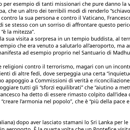
io per esempio di tanti missionari che pure danno la 
 che un altro dei terribili modi di renderlo “schiavo
i contro la sua persona e contro il Vaticano, Francesc
di se stesso con un sorriso di affrontare questo peric
“è la mitezza”.
la sua visita a sorpresa in un tempio buddista, al ter
 tempio che era venuto a salutarlo all’aeroporto, ma 
i manifesta ad esempio proprio nel Santuario di Madhu,
e religioni contro il terrorismo, magari con un incontr
enti di altre fedi, dove serpeggia una certa “inquiet
o appoggio a Commissioni di verità e riconciliazione
giare tutti gli “sforzi equilibrati” che “aiutino a me
ancesco ha detto di essere rimasto colpito dall’idea d
 “creare l’armonia nel popolo”, che è “più della pace e
taliana) dopo aver lasciato stamani lo Sri Lanka per l
n aeroporto. È la quarta volta che un Pontefice visita 