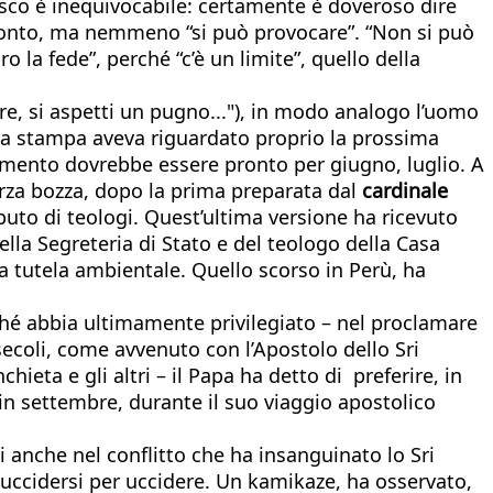
cesco è inequivocabile: certamente è doveroso dire
fronto, ma nemmeno “si può provocare”. “Non si può
o la fede”, perché “c’è un limite”, quello della
e, si aspetti un pugno..."), in modo analogo l’uomo
renza stampa aveva riguardato proprio la prossima
cumento dovrebbe essere pronto per giugno, luglio. A
erza bozza, dopo la prima preparata dal
cardinale
ibuto di teologi. Quest’ultima versione ha ricevuto
ella Segreteria di Stato e del teologo della Casa
lla tutela ambientale. Quello scorso in Perù, ha
ché abbia ultimamente privilegiato – nel proclamare
secoli, come avvenuto con l’Apostolo dello Sri
ieta e gli altri – il Papa ha detto di preferire, in
 in settembre, durante il suo viaggio apostolico
i anche nel conflitto che ha insanguinato lo Sri
i uccidersi per uccidere. Un kamikaze, ha osservato,