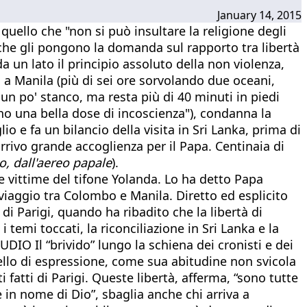
January 14, 2015
uello che "non si può insultare la religione degli
 che gli pongono la domanda sul rapporto tra libertà
a un lato il principio assoluto della non violenza,
 a Manila (più di sei ore sorvolando due oceani,
e un po' stanco, ma resta più di 40 minuti in piedi
a ho una bella dose di incoscienza"), condanna la
o e fa un bilancio della visita in Sri Lanka, prima di
'arrivo grande accoglienza per il Papa. Centinaia di
 dall'aereo papale
).
le vittime del tifone Yolanda. Lo ha detto Papa
 viaggio tra Colombo e Manila. Diretto ed esplicito
di Parigi, quando ha ribadito che la libertà di
temi toccati, la riconciliazione in Sri Lanka e la
IO Il “brivido” lungo la schiena dei cronisti e dei
ello di espressione, come sua abitudine non svicola
i fatti di Parigi. Queste libertà, afferma, “sono tutte
 in nome di Dio”, sbaglia anche chi arriva a