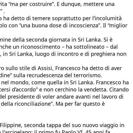
vita “ma per costruire”. E dunque, mettere una
” .
o ha detto di temere soprattutto per l’incolumità
olo con “una buona dose di incoscienza”. Il “miglior
mine della seconda giornata in Sri Lanka. Si è
anche un riconoscimento – ha sottolineato – dal
 in Sri Lanka, luogo di incontro e di preghiera non
o sullo stile di Assisi, Francesco ha detto di aver
udine” sulla recrudescenza del terrorismo.
 nel mondo, come quella in Sri Lanka. Francesco ha
ttersi d’accordo” e non cerchino la vendetta. Citando
el presidente di voler andare avanti nel lavoro di
 della riconciliazione”. Ma per far questo è
e Filippine, seconda tappa del suo nuovo viaggio in
l'arcipelago: il primo fu Paolo VI, 45 anni fa,