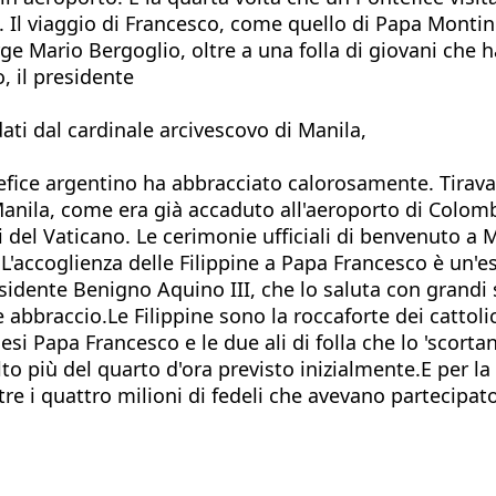
. Il viaggio di Francesco, come quello di Papa Montini
ge Mario Bergoglio, oltre a una folla di giovani che 
, il presidente
idati dal cardinale arcivescovo di Manila,
ontefice argentino ha abbracciato calorosamente. Tirava
 Manila, come era già accaduto all'aeroporto di Colom
ri del Vaticano. Le cerimonie ufficiali di benvenuto a 
'accoglienza delle Filippine a Papa Francesco è un'es
sidente Benigno Aquino III, che lo saluta con grandi s
 abbraccio.Le Filippine sono la roccaforte dei cattolic
i Papa Francesco e le due ali di folla che lo 'scorta
o più del quarto d'ora previsto inizialmente.E per la 
re i quattro milioni di fedeli che avevano partecipato