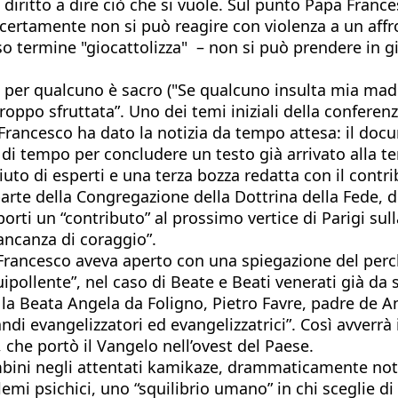
diritto a dire ciò che si vuole. Sul punto Papa Fran
e certamente non si può reagire con violenza a un af
oso termine "giocattolizza" – non si può prendere in gir
i per qualcuno è sacro ("Se qualcuno insulta mia madr
 “troppo sfruttata”. Uno dei temi iniziali della confe
 Francesco ha dato la notizia da tempo attesa: il do
di tempo per concludere un testo già arrivato alla t
iuto di esperti e una terza bozza redatta con il contr
parte della Congregazione della Dottrina della Fede, d
 porti un “contributo” al prossimo vertice di Parigi su
ancanza di coraggio”.
a Francesco aveva aperto con una spiegazione del per
ipollente”, nel caso di Beate e Beati venerati già da 
a Beata Angela da Foligno, Pietro Favre, padre de Anch
ndi evangelizzatori ed evangelizzatrici”. Così avverrà
 che portò il Vangelo nell’ovest del Paese.
bambini negli attentati kamikaze, drammaticamente not
lemi psichici, uno “squilibrio umano” in chi sceglie d