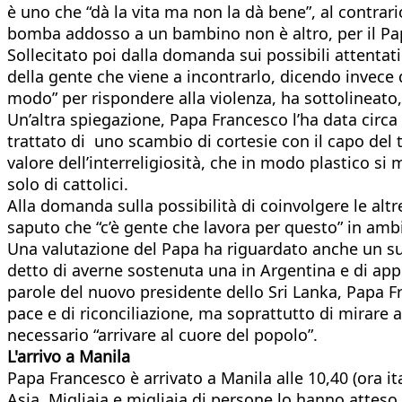
è uno che “dà la vita ma non la dà bene”, al contrar
bomba addosso a un bambino non è altro, per il Papa,
Sollecitato poi dalla domanda sui possibili attentat
della gente che viene a incontrarlo, dicendo invece 
modo” per rispondere alla violenza, ha sottolineato, 
Un’altra spiegazione, Papa Francesco l’ha data circa 
trattato di uno scambio di cortesie con il capo del
valore dell’interreligiosità, che in modo plastico s
solo di cattolici.
Alla domanda sulla possibilità di coinvolgere le altr
saputo che “c’è gente che lavora per questo” in ambi
Una valutazione del Papa ha riguardato anche un su
detto di averne sostenuta una in Argentina e di appog
parole del nuovo presidente dello Sri Lanka, Papa Fr
pace e di riconciliazione, ma soprattutto di mirare a
necessario “arrivare al cuore del popolo”.
L'arrivo a Manila
Papa Francesco è arrivato a Manila alle 10,40 (ora i
Asia. Migliaia e migliaia di persone lo hanno atteso i