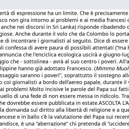
rtà di espressione ha un limite. Che è precisamente q
esco non gira intorno ai problemi e ai media francesi
a anche nei discorsi in Sri Lanka) risponde ribadendo d
igiose. Anche durante il volo che da Colombo lo porta
e di incontrare i giornalisti al seguito. Dice di esser
uali confessa di avere paura di possibili attentati ("m
nuncia che l'enciclica ecologica uscirà a giugno-lugli
ggio che - sottolinea - avrà al suo centro i poveri. All
Filippine hanno già adottato Francesco. (
Mimmo Muolo,
essaggio saranno i poveri”, soprattutto il sostegno al
 coi giornalisti a bordo dell’aereo papale, durante il
 problemi Molto incisive le parole del Papa sui fatti 
lo di una fede di non essere messa in ridicolo. Tra i 
he dovrebbe essere pubblicata in estate.ASCOLTA L'AUD
 domanda sul diritto alla libertà di religione e a qu
rancese e in ballo c’è la valutazione del Papa sui recent
ndisce, è una “aberrazione” chi pretenda di “uccidere