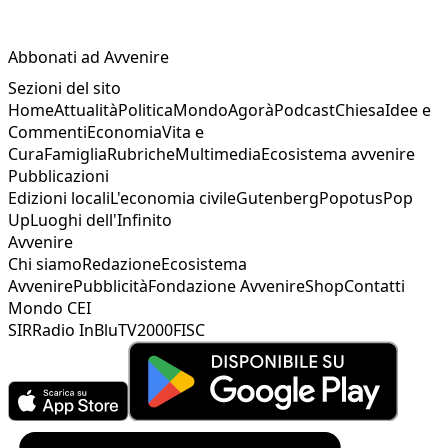
Abbonati ad Avvenire
Sezioni del sito
Home
Attualità
Politica
Mondo
Agorà
Podcast
Chiesa
Idee e
Commenti
Economia
Vita e
Cura
Famiglia
Rubriche
Multimedia
Ecosistema avvenire
Pubblicazioni
Edizioni locali
L'economia civile
Gutenberg
Popotus
Pop
Up
Luoghi dell'Infinito
Avvenire
Chi siamo
Redazione
Ecosistema
Avvenire
Pubblicità
Fondazione Avvenire
Shop
Contatti
Mondo CEI
SIR
Radio InBlu
TV2000
FISC