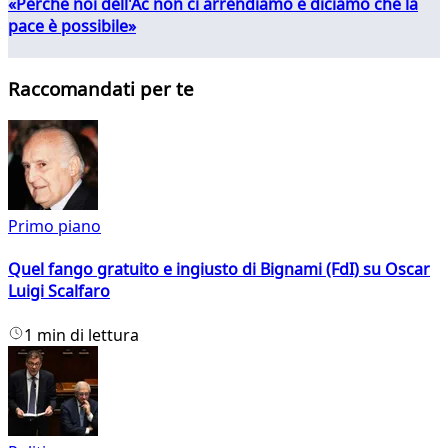
«Perché noi dell'Ac non ci arrendiamo e diciamo che la
pace è possibile»
Raccomandati per te
Primo piano
Quel fango gratuito e ingiusto di Bignami (FdI) su Oscar
Luigi Scalfaro
1 min di lettura