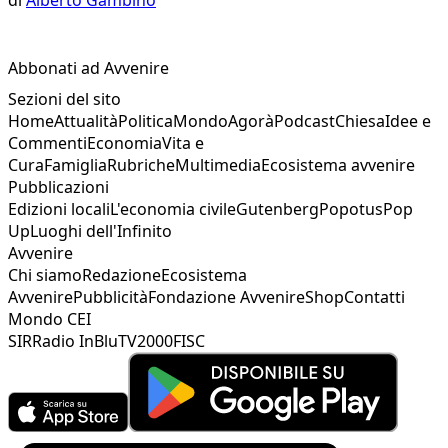
Abbonati ad Avvenire
Sezioni del sito
Home
Attualità
Politica
Mondo
Agorà
Podcast
Chiesa
Idee e
Commenti
Economia
Vita e
Cura
Famiglia
Rubriche
Multimedia
Ecosistema avvenire
Pubblicazioni
Edizioni locali
L'economia civile
Gutenberg
Popotus
Pop
Up
Luoghi dell'Infinito
Avvenire
Chi siamo
Redazione
Ecosistema
Avvenire
Pubblicità
Fondazione Avvenire
Shop
Contatti
Mondo CEI
SIR
Radio InBlu
TV2000
FISC