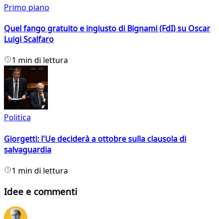
Primo piano
Quel fango gratuito e ingiusto di Bignami (FdI) su Oscar
Luigi Scalfaro
1 min di lettura
Politica
Giorgetti: l'Ue deciderà a ottobre sulla clausola di
salvaguardia
1 min di lettura
Idee e commenti