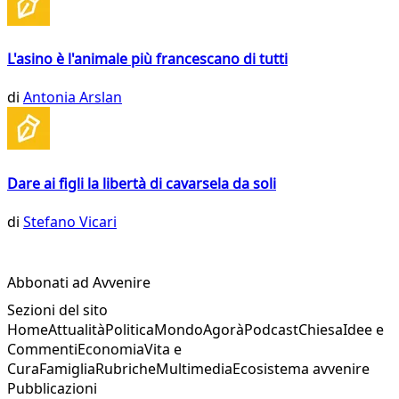
L'asino è l'animale più francescano di tutti
di
Antonia Arslan
Dare ai figli la libertà di cavarsela da soli
di
Stefano Vicari
Abbonati ad Avvenire
Sezioni del sito
Home
Attualità
Politica
Mondo
Agorà
Podcast
Chiesa
Idee e
Commenti
Economia
Vita e
Cura
Famiglia
Rubriche
Multimedia
Ecosistema avvenire
Pubblicazioni