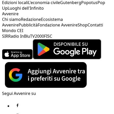
Edizioni locali
L'economia civile
Gutenberg
Popotus
Pop
Up
Luoghi dell'Infinito
Avvenire
Chi siamo
Redazione
Ecosistema
Avvenire
Pubblicità
Fondazione Avvenire
Shop
Contatti
Mondo CEI
SIR
Radio InBlu
TV2000
FISC
Segui Avvenire su