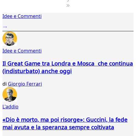
1
Idee e Commenti
2
...
506
507
508
Idee e Commenti
509
510
Il Great Game tra Londra e Mosca che continua
511
(indisturbato) anche oggi
512
513
di
Giorgio Ferrari
514
515
516
517
L'addio
518
519
«Dio è morto, ma poi risorge»: Guccini, la fede
520
mai avuta e la speranza sempre coltivata
521