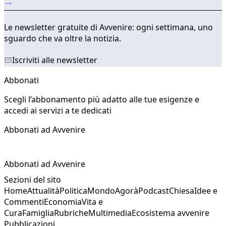
Le newsletter gratuite di Avvenire: ogni settimana, uno
sguardo che va oltre la notizia.
Iscriviti alle newsletter
Abbonati
Scegli l’abbonamento più adatto alle tue esigenze e
accedi ai servizi a te dedicati
Abbonati ad Avvenire
Abbonati ad Avvenire
Sezioni del sito
Home
Attualità
Politica
Mondo
Agorà
Podcast
Chiesa
Idee e
Commenti
Economia
Vita e
Cura
Famiglia
Rubriche
Multimedia
Ecosistema avvenire
Pubblicazioni