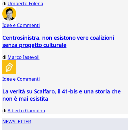
522
di
Umberto Folena
523
524
525
Idee e Commenti
526
527
Centrosinistra, non esistono vere coalizioni
528
senza progetto culturale
529
530
di
Marco Iasevoli
531
532
533
534
Idee e Commenti
...
La verità su Scalfaro, il 41-bis e una storia che
565
566
non è mai esistita
di
Alberto Gambino
NEWSLETTER