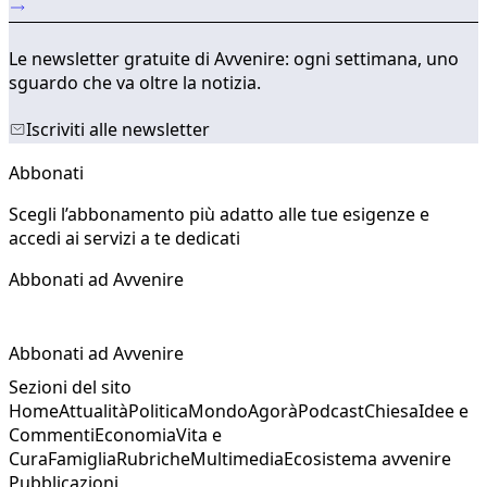
Le newsletter gratuite di Avvenire: ogni settimana, uno
sguardo che va oltre la notizia.
Iscriviti alle newsletter
Abbonati
Scegli l’abbonamento più adatto alle tue esigenze e
accedi ai servizi a te dedicati
Abbonati ad Avvenire
Abbonati ad Avvenire
Sezioni del sito
Home
Attualità
Politica
Mondo
Agorà
Podcast
Chiesa
Idee e
Commenti
Economia
Vita e
Cura
Famiglia
Rubriche
Multimedia
Ecosistema avvenire
Pubblicazioni