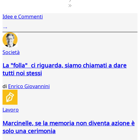
1
Idee e Commenti
2
...
509
510
511
Società
512
513
La "folla" ci riguarda, siamo chiamati a dare
514
tutti noi stessi
515
516
di
Enrico Giovannini
517
518
519
520
Lavoro
521
522
Marcinelle, se la memoria non diventa azione è
523
solo una cerimonia
524