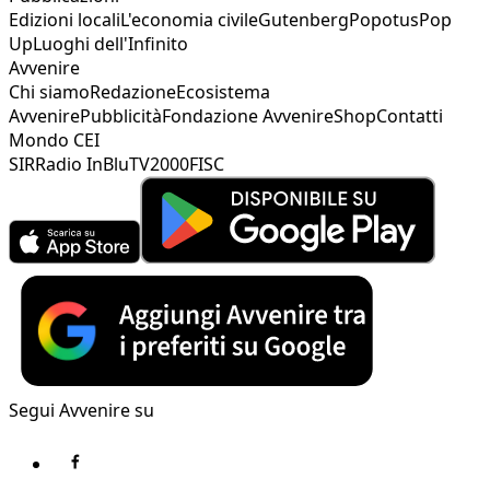
Edizioni locali
L'economia civile
Gutenberg
Popotus
Pop
Up
Luoghi dell'Infinito
Avvenire
Chi siamo
Redazione
Ecosistema
Avvenire
Pubblicità
Fondazione Avvenire
Shop
Contatti
Mondo CEI
SIR
Radio InBlu
TV2000
FISC
Segui Avvenire su