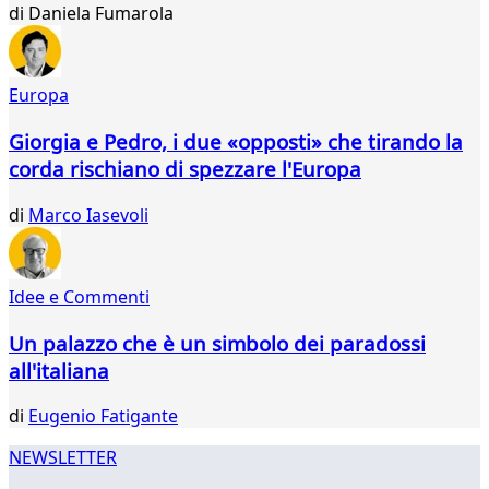
525
di
Daniela Fumarola
526
527
528
Europa
529
530
Giorgia e Pedro, i due «opposti» che tirando la
531
corda rischiano di spezzare l'Europa
532
533
di
Marco Iasevoli
534
535
536
537
Idee e Commenti
...
Un palazzo che è un simbolo dei paradossi
565
566
all'italiana
di
Eugenio Fatigante
NEWSLETTER