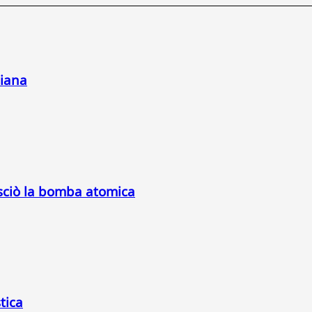
liana
asciò la bomba atomica
stica