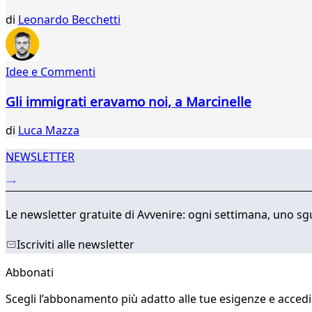
534
di
Leonardo Becchetti
535
536
537
Idee e Commenti
538
539
Gli immigrati eravamo noi, a Marcinelle
540
541
di
Luca Mazza
...
565
NEWSLETTER
566
Le newsletter gratuite di Avvenire: ogni settimana, uno sgu
Iscriviti alle newsletter
Abbonati
Scegli l’abbonamento più adatto alle tue esigenze e accedi a