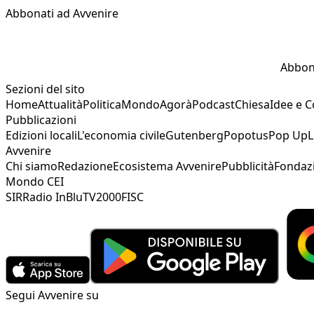
Abbonati ad Avvenire
Abbon
Sezioni del sito
Home
Attualità
Politica
Mondo
Agorà
Podcast
Chiesa
Idee e 
Pubblicazioni
Edizioni locali
L'economia civile
Gutenberg
Popotus
Pop Up
L
Avvenire
Chi siamo
Redazione
Ecosistema Avvenire
Pubblicità
Fondaz
Mondo CEI
SIR
Radio InBlu
TV2000
FISC
Segui Avvenire su