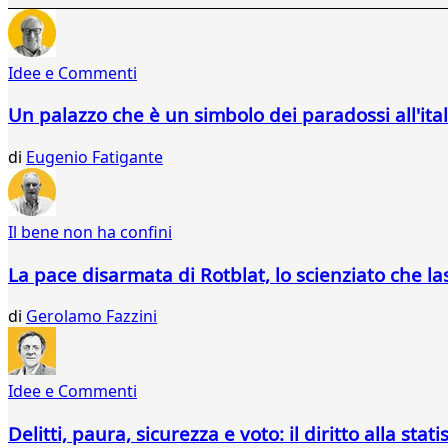
513
514
515
Idee e Commenti
516
517
Un palazzo che è un simbolo dei paradossi all'ita
518
519
di
Eugenio Fatigante
520
521
522
523
Il bene non ha confini
524
525
La pace disarmata di Rotblat, lo scienziato che l
526
527
di
Gerolamo Fazzini
528
529
530
Idee e Commenti
531
532
Delitti, paura, sicurezza e voto: il diritto alla stati
533