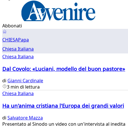
Abbonati
Chiesa
CHIESA
Papa
Chiesa Italiana
Chiesa Italiana
Dal Covolo: «Luciani, modello del buon pastore»
di
Gianni Cardinale
3 min di lettura
Chiesa Italiana
Ha un'anima cristiana l'Europa dei grandi valori
di
Salvatore Mazza
​Presentato al Sinodo un video con un'intervista al inedita