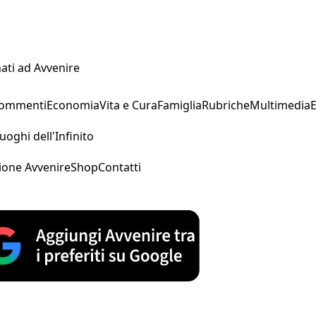
ati ad Avvenire
Commenti
Economia
Vita e Cura
Famiglia
Rubriche
Multimedia
uoghi dell'Infinito
ione Avvenire
Shop
Contatti