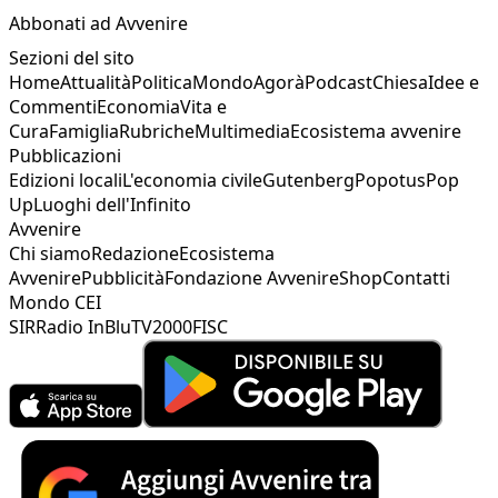
Abbonati ad Avvenire
Sezioni del sito
Home
Attualità
Politica
Mondo
Agorà
Podcast
Chiesa
Idee e
Commenti
Economia
Vita e
Cura
Famiglia
Rubriche
Multimedia
Ecosistema avvenire
Pubblicazioni
Edizioni locali
L'economia civile
Gutenberg
Popotus
Pop
Up
Luoghi dell'Infinito
Avvenire
Chi siamo
Redazione
Ecosistema
Avvenire
Pubblicità
Fondazione Avvenire
Shop
Contatti
Mondo CEI
SIR
Radio InBlu
TV2000
FISC