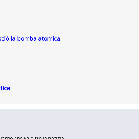
asciò la bomba atomica
stica
ardo che va oltre la notizia.