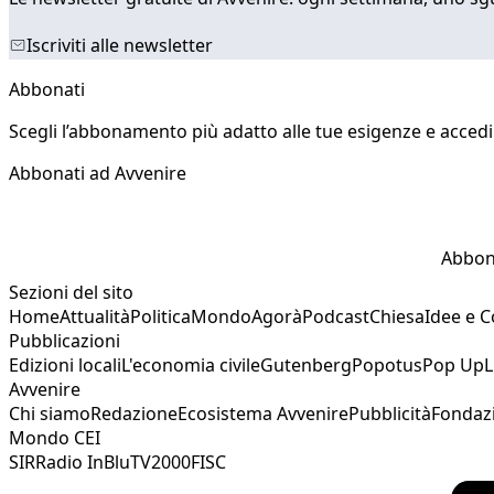
Iscriviti alle newsletter
Abbonati
Scegli l’abbonamento più adatto alle tue esigenze e accedi a
Abbonati ad Avvenire
Abbon
Sezioni del sito
Home
Attualità
Politica
Mondo
Agorà
Podcast
Chiesa
Idee e 
Pubblicazioni
Edizioni locali
L'economia civile
Gutenberg
Popotus
Pop Up
L
Avvenire
Chi siamo
Redazione
Ecosistema Avvenire
Pubblicità
Fondaz
Mondo CEI
SIR
Radio InBlu
TV2000
FISC