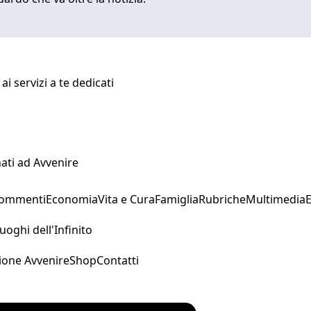
i servizi a te dedicati
ati ad Avvenire
Commenti
Economia
Vita e Cura
Famiglia
Rubriche
Multimedia
uoghi dell'Infinito
ione Avvenire
Shop
Contatti