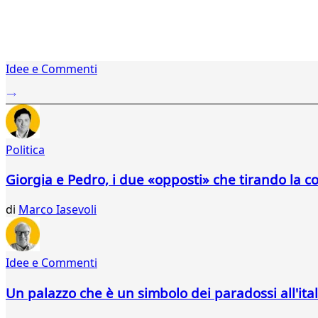
1
Idee e Commenti
2
...
527
528
529
Politica
530
531
Giorgia e Pedro, i due «opposti» che tirando la c
532
533
di
Marco Iasevoli
534
535
536
537
Idee e Commenti
538
539
Un palazzo che è un simbolo dei paradossi all'ita
540