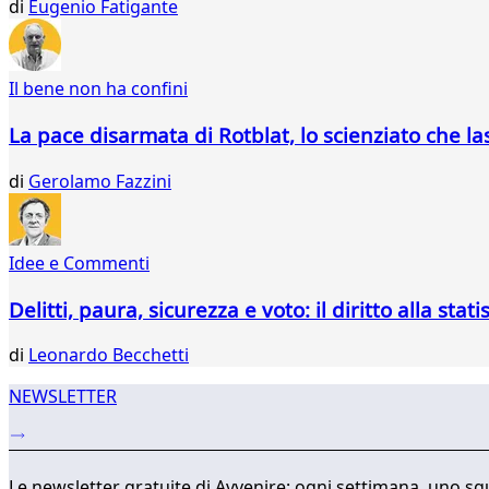
541
di
Eugenio Fatigante
542
543
544
Il bene non ha confini
545
546
La pace disarmata di Rotblat, lo scienziato che l
547
548
di
Gerolamo Fazzini
549
550
551
Idee e Commenti
552
553
Delitti, paura, sicurezza e voto: il diritto alla stati
554
555
di
Leonardo Becchetti
...
565
NEWSLETTER
566
Le newsletter gratuite di Avvenire: ogni settimana, uno sgu