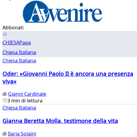
Abbonati
Chiesa
CHIESA
Papa
Chiesa Italiana
Chiesa Italiana
Oder: «Giovanni Paolo II è ancora una presenza
viva»
di
Gianni Cardinale
3 min di lettura
Chiesa Italiana
Gianna Beretta Molla, testimone della vita
di
Ilaria Solaini