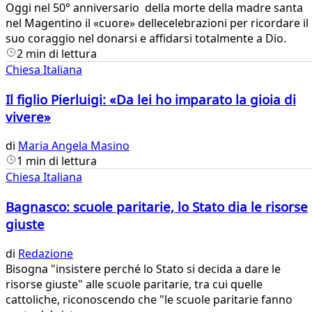
​Oggi nel 50° anniversario della morte della madre santa
nel Magentino il «cuore» dellecelebrazioni per ricordare il
suo coraggio nel donarsi e affidarsi totalmente a Dio.
2 min di lettura
Chiesa Italiana
Il figlio Pierluigi: «Da lei ho imparato la gioia di
vivere»
di
Maria Angela Masino
1 min di lettura
Chiesa Italiana
Bagnasco: scuole paritarie, lo Stato dia le risorse
giuste
di
Redazione
​Bisogna "insistere perché lo Stato si decida a dare le
risorse giuste" alle scuole paritarie, tra cui quelle
cattoliche, riconoscendo che "le scuole paritarie fanno