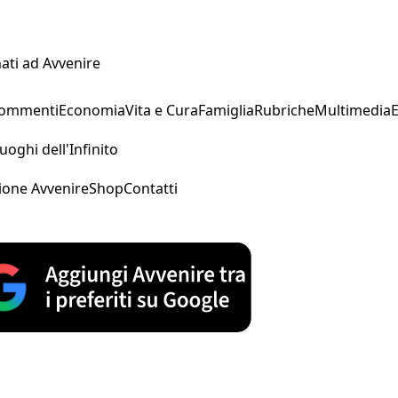
ati ad Avvenire
Commenti
Economia
Vita e Cura
Famiglia
Rubriche
Multimedia
uoghi dell'Infinito
ione Avvenire
Shop
Contatti