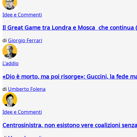
541
542
Idee e Commenti
543
544
Il Great Game tra Londra e Mosca che continua (
545
546
di
Giorgio Ferrari
547
548
549
550
L'addio
551
552
«Dio è morto, ma poi risorge»: Guccini, la fede m
553
554
di
Umberto Folena
555
556
557
Idee e Commenti
558
559
Centrosinistra, non esistono vere coalizioni senz
560
561