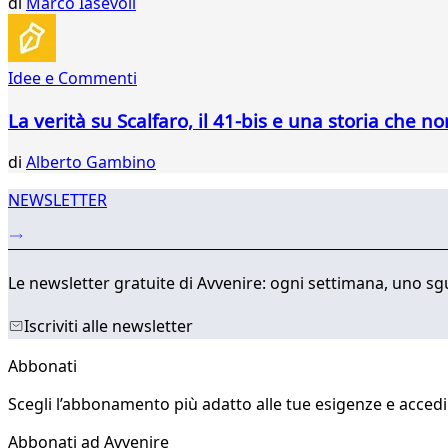
di
Marco Iasevoli
562
563
564
Idee e Commenti
565
566
La verità su Scalfaro, il 41-bis e una storia che no
di
Alberto Gambino
NEWSLETTER
Le newsletter gratuite di Avvenire: ogni settimana, uno sgu
Iscriviti alle newsletter
Abbonati
Scegli l’abbonamento più adatto alle tue esigenze e accedi a
Abbonati ad Avvenire