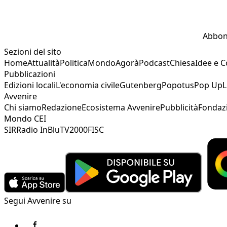
Abbon
Sezioni del sito
Home
Attualità
Politica
Mondo
Agorà
Podcast
Chiesa
Idee e 
Pubblicazioni
Edizioni locali
L'economia civile
Gutenberg
Popotus
Pop Up
L
Avvenire
Chi siamo
Redazione
Ecosistema Avvenire
Pubblicità
Fondaz
Mondo CEI
SIR
Radio InBlu
TV2000
FISC
Segui Avvenire su